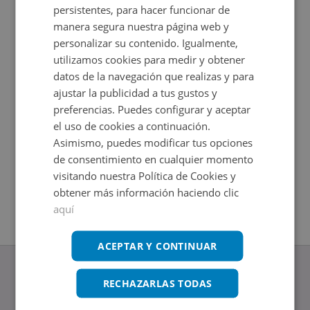
persistentes, para hacer funcionar de
manera segura nuestra página web y
personalizar su contenido. Igualmente,
utilizamos cookies para medir y obtener
datos de la navegación que realizas y para
ajustar la publicidad a tus gustos y
preferencias. Puedes configurar y aceptar
el uso de cookies a continuación.
Asimismo, puedes modificar tus opciones
Cl Mendizabal 36, 02640 Almansa - Albacete
Garaje en
de consentimiento en cualquier momento
Impuestos no incluidos
Impuestos
2
+
23
m
Ahorro 8
visitando nuestra Política de Cookies y
15.300€
obtener más información haciendo clic
2
14,21
m
aquí
ACEPTAR Y CONTINUAR
RECHAZARLAS TODAS