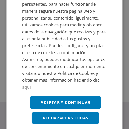
persistentes, para hacer funcionar de
manera segura nuestra página web y
personalizar su contenido. Igualmente,
utilizamos cookies para medir y obtener
datos de la navegación que realizas y para
ajustar la publicidad a tus gustos y
preferencias. Puedes configurar y aceptar
el uso de cookies a continuación.
Asimismo, puedes modificar tus opciones
Garaje en venta en UR SOTO DE LLANERA -
Garaje e
de consentimiento en cualquier momento
Impuestos no incluidos
Impuestos
2
2
17
m
25
m
visitando nuestra Política de Cookies y
obtener más información haciendo clic
aquí
ACEPTAR Y CONTINUAR
RECHAZARLAS TODAS