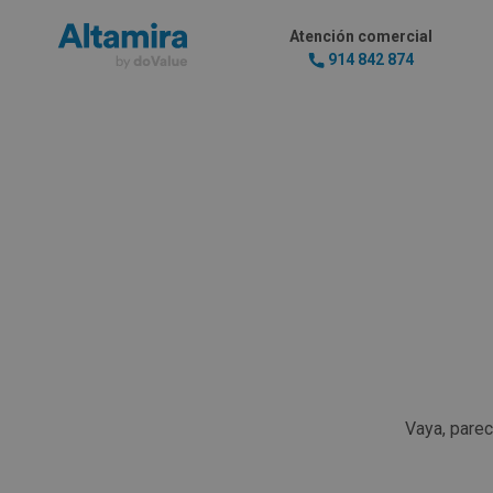
Atención comercial
914 842 874
Vaya, pare