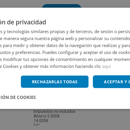
Volver a buscar
ón de privacidad
s y tecnologías similares propias y de terceros, de sesión o persis
de manera segura nuestra página web y personalizar su contenido
s para medir y obtener datos de la navegación que realizas y para
gustos y preferencias. Puedes configurar y aceptar el uso de cooki
 modificar tus opciones de consentimiento en cualquier moment
de Cookies y obtener más información haciendo clic
aquí
RECHAZARLAS TODAS
ACEPTAR Y
IÓN DE COOKIES
Garaje en venta en TURO DEL -
Impuestos no incluidos
Ahorro 5.000€
14.000€
2
5
m