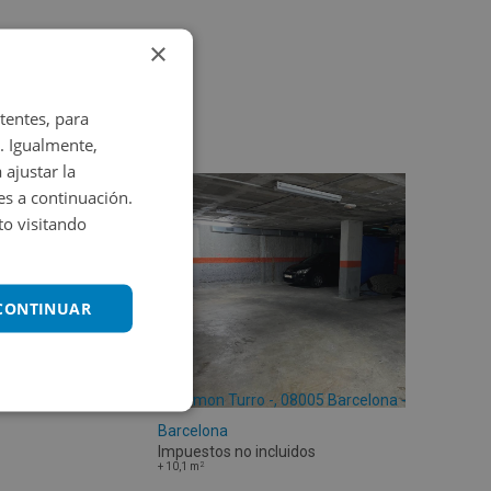
×
tentes, para
. Igualmente,
 ajustar la
es a continuación.
o visitando
 CONTINUAR
Cl Ramon Turro -, 08005 Barcelona -
Barcelona
Impuestos no incluidos
2
+
10,1
m