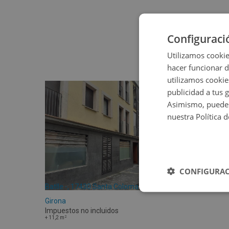
Configuraci
Utilizamos cookie
hacer funcionar 
utilizamos cookie
publicidad a tus 
Asimismo, puedes
nuestra Política 
CONFIGURAC
Batlle -, 17430 Santa Coloma De Farners -
Girona
Impuestos no incluidos
2
+
11,2
m