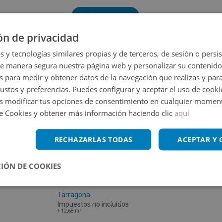
Volver a buscar
ón de privacidad
s y tecnologías similares propias y de terceros, de sesión o persis
de manera segura nuestra página web y personalizar su contenido
s para medir y obtener datos de la navegación que realizas y para
gustos y preferencias. Puedes configurar y aceptar el uso de cooki
 modificar tus opciones de consentimiento en cualquier moment
de Cookies y obtener más información haciendo clic
aquí
RECHAZARLAS TODAS
ACEPTAR Y
IÓN DE COOKIES
Cl Torredembarra -, 43883 Roda De Bara -
Tarragona
Impuestos no incluidos
2
+
12,68
m