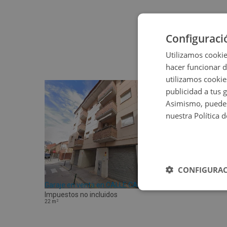
Configuraci
Utilizamos cookie
hacer funcionar 
utilizamos cookie
publicidad a tus 
Asimismo, puedes
nuestra Política 
CONFIGURAC
Garaje en venta en CALLE CALVARI 69
Impuestos no incluidos
2
22
m