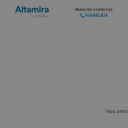
Atención comercial
914 842 874
Vaya, pare