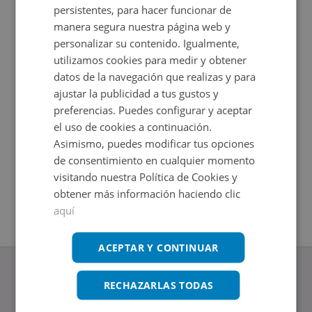
persistentes, para hacer funcionar de
manera segura nuestra página web y
personalizar su contenido. Igualmente,
utilizamos cookies para medir y obtener
datos de la navegación que realizas y para
ajustar la publicidad a tus gustos y
preferencias. Puedes configurar y aceptar
el uso de cookies a continuación.
Asimismo, puedes modificar tus opciones
Garaje en venta en CL UNIO 9
Cl Ramon 
de consentimiento en cualquier momento
Impuestos no incluidos
Impuestos
2
Ahorro 800€
+
10,1
m
visitando nuestra Política de Cookies y
15.300€
obtener más información haciendo clic
2
14,21
m
aquí
ACEPTAR Y CONTINUAR
RECHAZARLAS TODAS