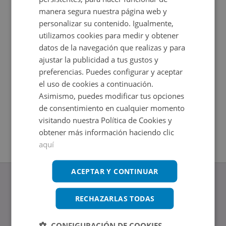
manera segura nuestra página web y
personalizar su contenido. Igualmente,
utilizamos cookies para medir y obtener
datos de la navegación que realizas y para
ajustar la publicidad a tus gustos y
preferencias. Puedes configurar y aceptar
el uso de cookies a continuación.
Asimismo, puedes modificar tus opciones
Cl Elche S/n, 03690 San Vicente Raspeig - Alicante
de consentimiento en cualquier momento
Impuestos no incluidos
visitando nuestra Política de Cookies y
2
+
10,35
m
obtener más información haciendo clic
aquí
ACEPTAR Y CONTINUAR
RECHAZARLAS TODAS
www.altamirainmuebles.com
CONFIGURACIÓN DE COOKIES