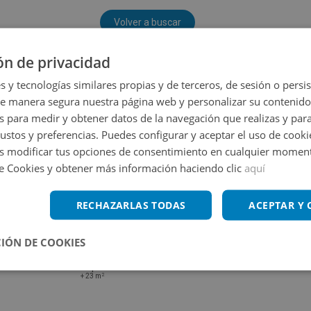
Volver a buscar
ón de privacidad
s y tecnologías similares propias y de terceros, de sesión o persis
de manera segura nuestra página web y personalizar su contenido
s para medir y obtener datos de la navegación que realizas y para
gustos y preferencias. Puedes configurar y aceptar el uso de cooki
 modificar tus opciones de consentimiento en cualquier moment
de Cookies y obtener más información haciendo clic
aquí
RECHAZARLAS TODAS
ACEPTAR Y
IÓN DE COOKIES
Cl Mendizabal 36, 02640 Almansa - Albacete
Impuestos no incluidos
2
+
23
m