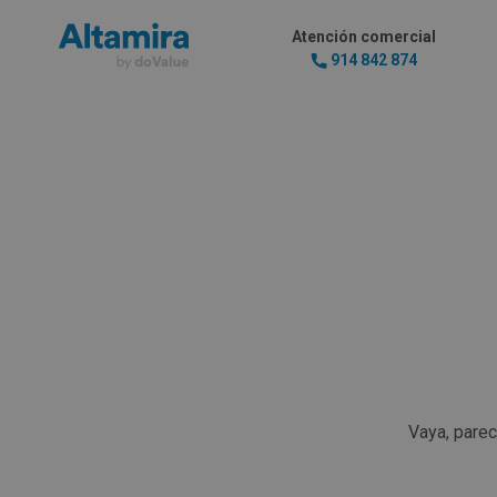
Atención comercial
914 842 874
Vaya, pare