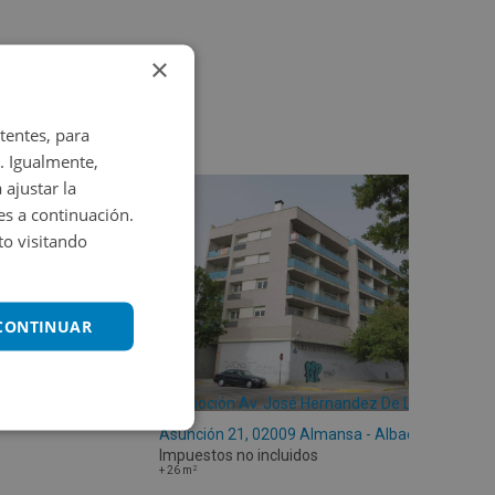
×
tentes, para
. Igualmente,
 ajustar la
es a continuación.
o visitando
 CONTINUAR
Promoción Av. José Hernandez De La
Asunción 21, 02009 Almansa - Albacete
Impuestos no incluidos
2
+
26
m