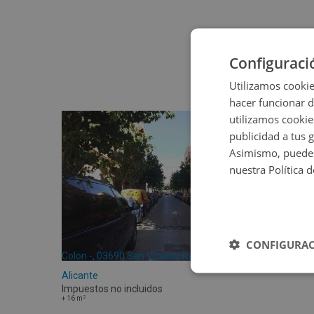
Configuraci
Utilizamos cookie
hacer funcionar 
utilizamos cookie
publicidad a tus 
Asimismo, puedes
nuestra Política 
CONFIGURAC
Colon -, 03690 San Vicente Raspeig -
Alicante
Impuestos no incluidos
2
+
16
m