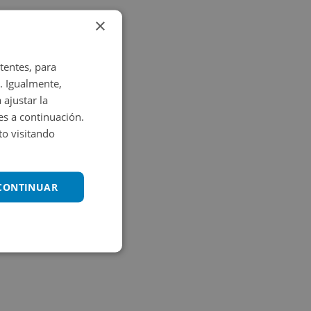
×
tentes, para
. Igualmente,
 ajustar la
es a continuación.
o visitando
 CONTINUAR