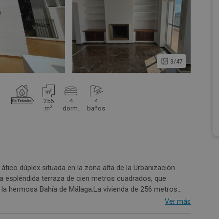
3/47
256
4
4
2
m
dorm.
baños
ático dúplex situada en la zona alta de la Urbanización
na espléndida terraza de cien metros cuadrados, que
e la hermosa Bahía de Málaga.La vivienda de 256 metros
, la planta noble con vestíbulo de entrada, lujoso aseo de
Ver más
frente de estanterías y muebles bajos, más un gran