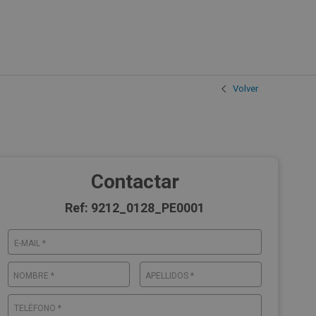
Volver
Contactar
Ref: 9212_0128_PE0001
E-MAIL *
NOMBRE *
APELLIDOS *
TELÉFONO *