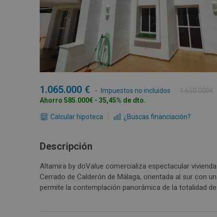
1.065.000
Impuestos no incluidos
1.650.000€
Ahorro 585.000€ - 35,45% de dto.
Calcular hipoteca
¿Buscas financiación?
Descripción
Altamira by doValue comercializa espectacular vivienda 
Cerrado de Calderón de Málaga, orientada al sur con u
permite la contemplación panorámica de la totalidad d
cuadrados está distribuida en dos niveles. En el inferior
cortesía y un gran salón con chimenea integrada en un 