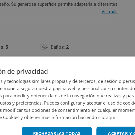
iseño. Su generosa superficie permite adaptarla a diferentes
como inversión para desarrollo inmobiliario. Necesita
Ver más
 oportunidad para personalizar cada espacio y aumentar su
o para inversores que buscan rentabilidad en una zona con
es:
5
Baños:
2
 energético
ón de privacidad
s y tecnologías similares propias y de terceros, de sesión o persis
de manera segura nuestra página web y personalizar su contenido
s para medir y obtener datos de la navegación que realizas y para
gustos y preferencias. Puedes configurar y aceptar el uso de cooki
 modificar tus opciones de consentimiento en cualquier moment
Ampliar mapa
de Cookies y obtener más información haciendo clic
aquí
Ver en mapa
RECHAZARLAS TODAS
ACEPTAR Y