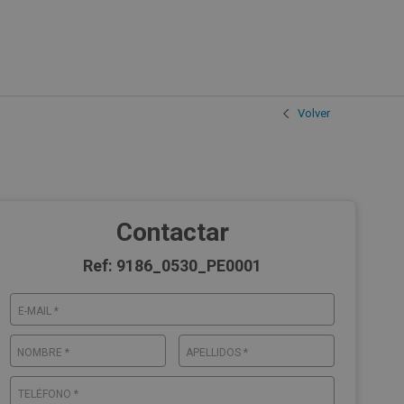
Volver
Contactar
Ref: 9186_0530_PE0001
E-MAIL *
NOMBRE *
APELLIDOS *
TELÉFONO *