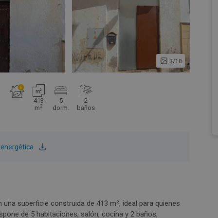
3/10
413
5
2
2
m
dorm.
baños
n energética
 una superficie construida de 413 m², ideal para quienes
spone de 5 habitaciones, salón, cocina y 2 baños,