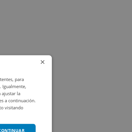
×
tentes, para
. Igualmente,
 ajustar la
es a continuación.
o visitando
 CONTINUAR