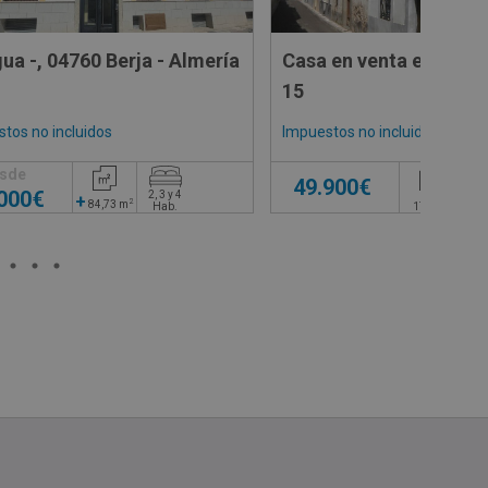
Cl Agua -, 04760 Berja - Almería
Casa en venta en CL 
15
tos no incluidos
Impuestos no incluidos
sde
49.900€
.000€
2, 3 y 4
+
2
84,73
m
2
Hab.
171
m
4