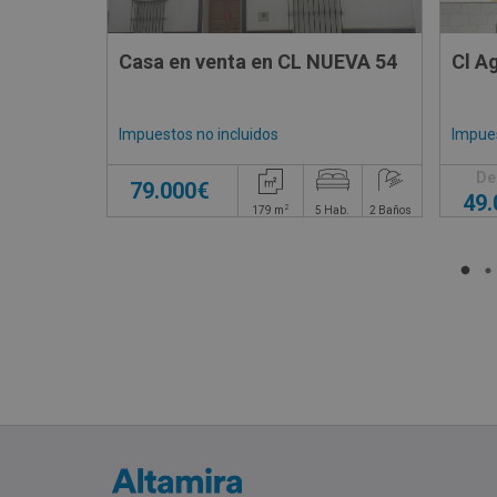
Casa en venta en CL NUEVA 54
Impuestos no incluidos
Impues
De
79.000€
49
2
179
m
5
Hab.
2
Baños