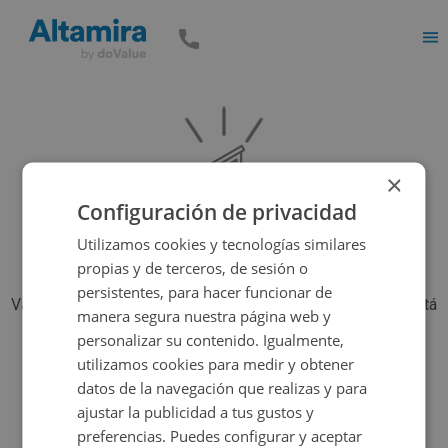
Men
×
Configuración de privacidad
Utilizamos cookies y tecnologías similares
propias y de terceros, de sesión o
persistentes, para hacer funcionar de
Vaya, parece que el inmueble que estás buscando ya no está
manera segura nuestra página web y
disponible, pero tenemos muchas más opciones...
personalizar su contenido. Igualmente,
utilizamos cookies para medir y obtener
datos de la navegación que realizas y para
Volver a buscar
ajustar la publicidad a tus gustos y
preferencias. Puedes configurar y aceptar