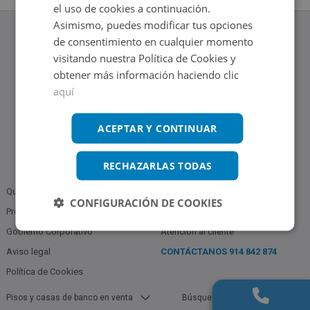
el uso de cookies a continuación.
Asimismo, puedes modificar tus opciones
de consentimiento en cualquier momento
visitando nuestra Política de Cookies y
obtener más información haciendo clic
www.altamirainmuebles.com
aquí
Edificio Skylight
Avenida de Manoteras 14-16, 28050, Madrid
Tel.: 914 842 874
ACEPTAR Y CONTINUAR
RECHAZARLAS TODAS
Quiénes somos
Política de Privacidad
CONFIGURACIÓN DE COOKIES
Profesionales
Bases Notariales
Gobierno Corporativo
Atención al cliente
Aviso legal
CONTÁCTANOS
914 842 874
Política de Cookies
Pisos y casas de banco en venta
Búsquedas populares