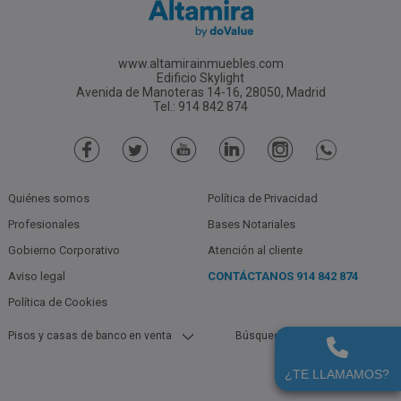
www.altamirainmuebles.com
Edificio Skylight
Avenida de Manoteras 14-16, 28050, Madrid
Tel.: 914 842 874
Quiénes somos
Política de Privacidad
Profesionales
Bases Notariales
Gobierno Corporativo
Atención al cliente
Aviso legal
CONTÁCTANOS
914 842 874
Política de Cookies
Pisos y casas de banco en venta
Búsquedas populares
Pisos Y Casas De Bancos En Borox
Garajes De Bancos En Toledo En
(Toledo) En Venta
Alquiler