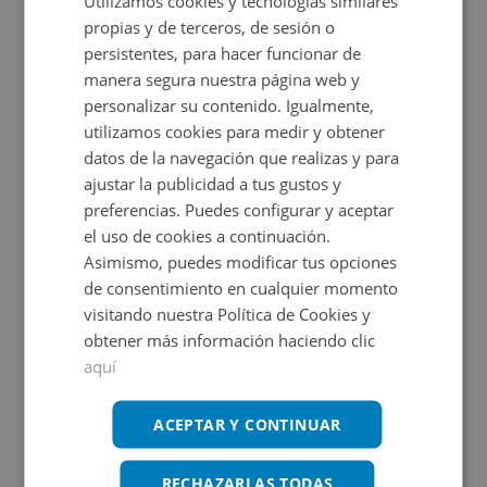
Utilizamos cookies y tecnologías similares
Ampliar mapa
propias y de terceros, de sesión o
persistentes, para hacer funcionar de
Ver en mapa
manera segura nuestra página web y
personalizar su contenido. Igualmente,
utilizamos cookies para medir y obtener
datos de la navegación que realizas y para
Certificado energético
ajustar la publicidad a tus gustos y
preferencias. Puedes configurar y aceptar
Calificación de eficiencia energética
el uso de cookies a continuación.
de vivienda terminado según RD
390/2021 de 1 de junio.
Asimismo, puedes modificar tus opciones
de consentimiento en cualquier momento
visitando nuestra Política de Cookies y
obtener más información haciendo clic
Promociones asociadas
aquí
ACEPTAR Y CONTINUAR
RECHAZARLAS TODAS