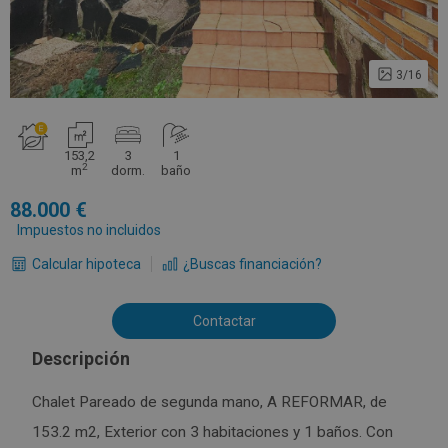
3/16
153,2
3
1
2
m
dorm.
baño
88.000
Impuestos no incluidos
Calcular hipoteca
¿Buscas financiación?
Contactar
Descripción
Chalet Pareado de segunda mano, A REFORMAR, de
153.2 m2, Exterior con 3 habitaciones y 1 baños. Con