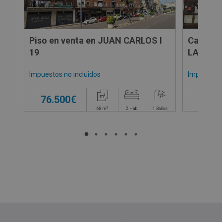
Piso en venta en JUAN CARLOS I
Casa en
19
LA VILL
Impuestos no incluidos
Impuestos 
76.500€
79.0
2
68
m
2
Hab.
1
Baños