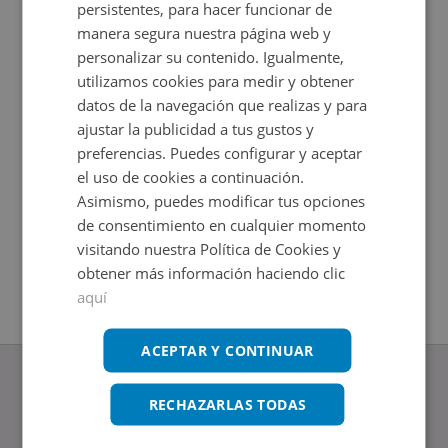
persistentes, para hacer funcionar de
manera segura nuestra página web y
personalizar su contenido. Igualmente,
utilizamos cookies para medir y obtener
datos de la navegación que realizas y para
ajustar la publicidad a tus gustos y
preferencias. Puedes configurar y aceptar
el uso de cookies a continuación.
Asimismo, puedes modificar tus opciones
Casa en venta en CHANCILLAREJO 38
Piso en 
de consentimiento en cualquier momento
Impuestos no incluidos
Impuestos
2
2
256
m
62
m
visitando nuestra Política de Cookies y
3
Hab.
3
Hab.
1
Baños
1
Baños
obtener más información haciendo clic
aquí
ACEPTAR Y CONTINUAR
RECHAZARLAS TODAS