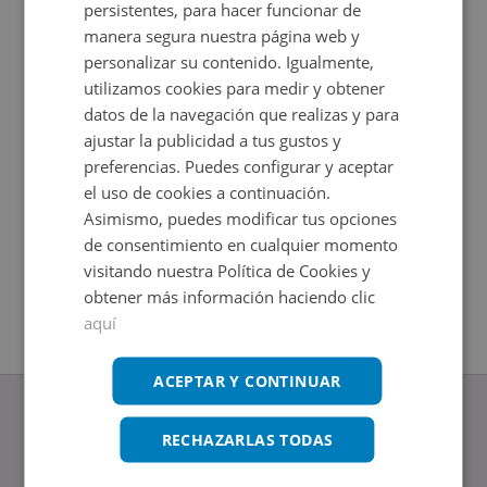
persistentes, para hacer funcionar de
manera segura nuestra página web y
personalizar su contenido. Igualmente,
utilizamos cookies para medir y obtener
datos de la navegación que realizas y para
ajustar la publicidad a tus gustos y
preferencias. Puedes configurar y aceptar
el uso de cookies a continuación.
Asimismo, puedes modificar tus opciones
Casa en venta en CL NUEVA 16
Chalet e
de consentimiento en cualquier momento
Impuestos no incluidos
Impuestos
2
2
472
m
85
m
visitando nuestra Política de Cookies y
3
Hab.
3
Hab.
1
Baños
1
Baños
obtener más información haciendo clic
aquí
ACEPTAR Y CONTINUAR
RECHAZARLAS TODAS