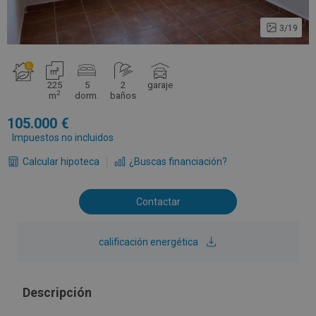
3/19
225
5
2
garaje
2
m
dorm.
baños
105.000
Impuestos no incluidos
Calcular hipoteca
¿Buscas financiación?
Contactar
calificación energética
Descripción