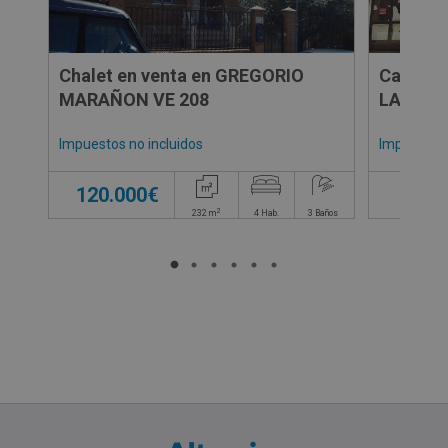
Chalet en venta en GREGORIO
Casa en
MARAÑON VE 208
LA VILL
Impuestos no incluidos
Impuestos 
120.000€
79.0
2
232
m
4
Hab.
3
Baños