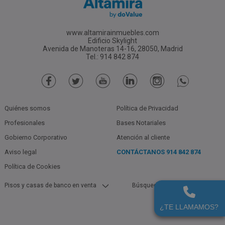
www.altamirainmuebles.com
Edificio Skylight
Avenida de Manoteras 14-16, 28050, Madrid
Tel.: 914 842 874
Quiénes somos
Política de Privacidad
Profesionales
Bases Notariales
Gobierno Corporativo
Atención al cliente
Aviso legal
CONTÁCTANOS
914 842 874
Política de Cookies
Pisos y casas de banco en venta
Búsquedas populares
Pisos Y Casas De Bancos En Borox
Garajes De Bancos En Toledo En
(Toledo) En Venta
Alquiler