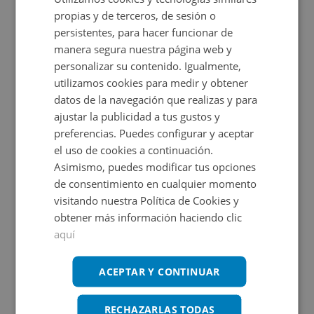
Ubicación
unos 100 km de Madrid, lo que facilita su conexión con
propias y de terceros, de sesión o
ambas ciudades. Si quiere visitar el inmueble no dude en
persistentes, para hacer funcionar de
manera segura nuestra página web y
Ampliar mapa
llamarnos
personalizar su contenido. Igualmente,
Ver en mapa
utilizamos cookies para medir y obtener
Consulta las
de este inmueble.
condiciones especiales
datos de la navegación que realizas y para
ajustar la publicidad a tus gustos y
preferencias. Puedes configurar y aceptar
el uso de cookies a continuación.
Certificado energético
Asimismo, puedes modificar tus opciones
Calificación de eficiencia energética
de consentimiento en cualquier momento
de vivienda terminado según RD
visitando nuestra Política de Cookies y
390/2021 de 1 de junio.
obtener más información haciendo clic
aquí
ACEPTAR Y CONTINUAR
Promociones asociadas
RECHAZARLAS TODAS