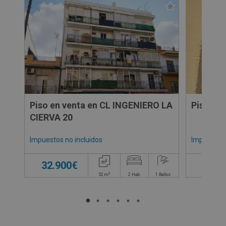
Piso en venta en CL INGENIERO LA
Piso en
CIERVA 20
Impuestos no incluidos
Impuestos 
32.900€
29.0
2
52
m
2
Hab.
1
Baños