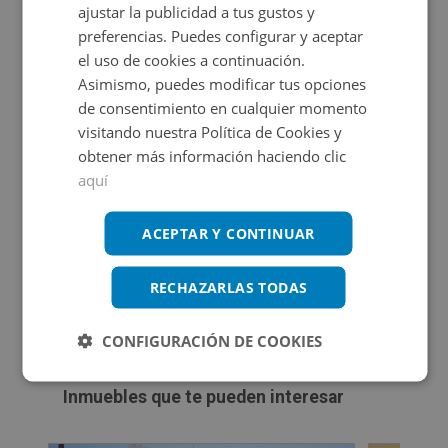
ajustar la publicidad a tus gustos y
Exterior: patio. Plaza de garaje: No. Estado: Desconocido.
preferencias. Puedes configurar y aceptar
Extras: trastero / doblado con múltiples posibilidades. Se
el uso de cookies a continuación.
trata de una vivienda con gran potencial, perfecta para
Asimismo, puedes modificar tus opciones
reformar y adaptar a tu gusto, aprovechando su
Propietario
de consentimiento en cualquier momento
visitando nuestra Política de Cookies y
distribución tradicional y su espacio exterior. ¡No dejes
obtener más información haciendo clic
pasar esta oportunidad! Si deseas más información o
aquí
concertar una visita, no dudes en ponerte en contacto
con nuestro equipo comercial. Estaremos encantados
ACEPTAR Y CONTINUAR
de asesorarte y ayudarte a encontrar tu próxima
Certificado energético
inversión.
RECHAZARLAS TODAS
Calificación de eficiencia energética
en trámite.
Consulta las
de este inmueble.
condiciones especiales
CONFIGURACIÓN DE COOKIES
Inmuebles que te pueden interesar