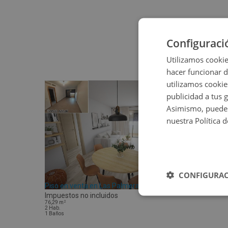
Configuraci
Utilizamos cookie
hacer funcionar 
utilizamos cookie
publicidad a tus 
Asimismo, puedes
nuestra Política 
CONFIGURAC
Piso en venta en Las Palmeras 1
Impuestos no incluidos
2
76,29
m
2
Hab.
1
Baños