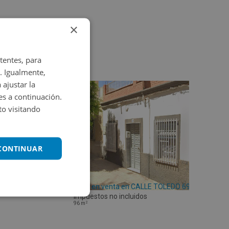
×
tentes, para
. Igualmente,
 ajustar la
es a continuación.
o visitando
 CONTINUAR
Casa en venta en CALLE TOLEDO 69
Impuestos no incluidos
2
96
m