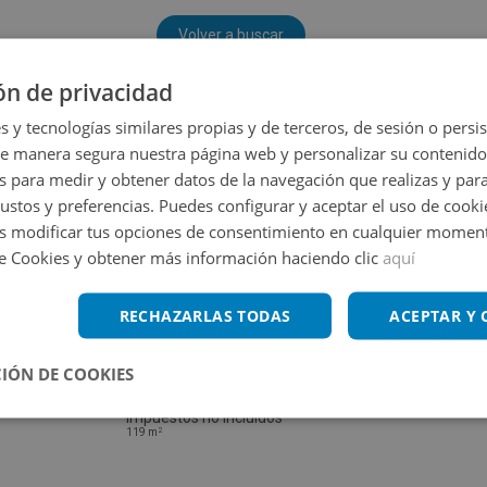
Volver a buscar
ón de privacidad
s y tecnologías similares propias y de terceros, de sesión o persis
de manera segura nuestra página web y personalizar su contenido
s para medir y obtener datos de la navegación que realizas y para
gustos y preferencias. Puedes configurar y aceptar el uso de cooki
 modificar tus opciones de consentimiento en cualquier moment
de Cookies y obtener más información haciendo clic
aquí
RECHAZARLAS TODAS
ACEPTAR Y
IÓN DE COOKIES
Chalet en venta en SORBAS 24
Impuestos no incluidos
2
119
m