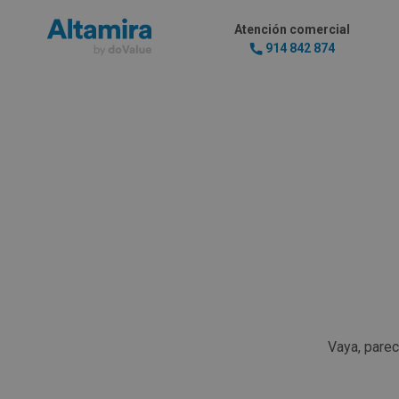
Atención comercial
914 842 874
Vaya, pare