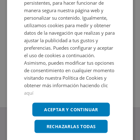
persistentes, para hacer funcionar de
manera segura nuestra página web y
personalizar su contenido. Igualmente,
utilizamos cookies para medir y obtener
datos de la navegación que realizas y para
ajustar la publicidad a tus gustos y
preferencias. Puedes configurar y aceptar
el uso de cookies a continuación.
Asimismo, puedes modificar tus opciones
Casa en venta en RONDA CUARTO -
Casa en 
de consentimiento en cualquier momento
Impuestos no incluidos
Impuestos
2
2
69
m
124
m
visitando nuestra Política de Cookies y
2
Hab.
3
Hab.
1
Baños
1
Baños
obtener más información haciendo clic
aquí
ACEPTAR Y CONTINUAR
RECHAZARLAS TODAS