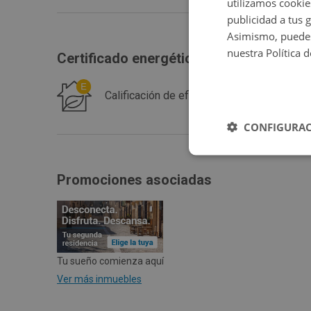
utilizamos cookie
publicidad a tus 
Asimismo, puedes
nuestra Política 
Certificado energético
Calificación de eficiencia energética de 
CONFIGURAC
Promociones asociadas
Tu sueño comienza aquí
Ver más inmuebles