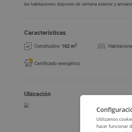
las habitaciones disponen de ventana exterior y armarios empotrados. Finca del año 196
disponible. Casa de Campo de segunda mano, con buenas posibilidades de distribución. Ubicada en Cantoria
(ALMERÍA).
Características
2
Construidos:
162 m
Habitacion
Certificado energético
Ubicación
Configuraci
Utilizamos cookie
hacer funcionar 