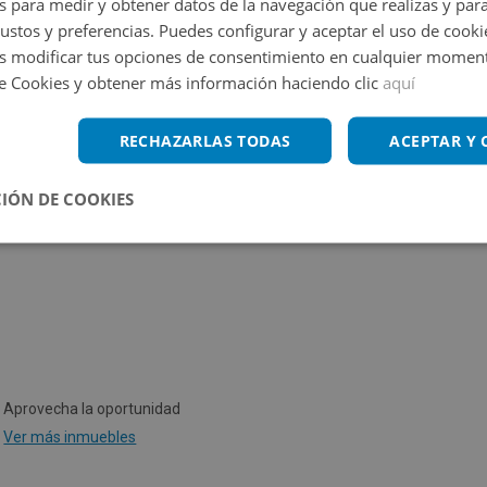
s para medir y obtener datos de la navegación que realizas y para
gustos y preferencias. Puedes configurar y aceptar el uso de cooki
 modificar tus opciones de consentimiento en cualquier moment
de Cookies y obtener más información haciendo clic
aquí
RECHAZARLAS TODAS
ACEPTAR Y
vivienda terminado según RD 390/2021 de 1 de junio.
IÓN DE COOKIES
Aprovecha la oportunidad
Ver más inmuebles