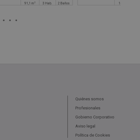
2
2
91,1
m
3
Hab.
2
Baños
159
m
4
Quiénes somos
Profesionales
Gobierno Corporativo
Aviso legal
Política de Cookies