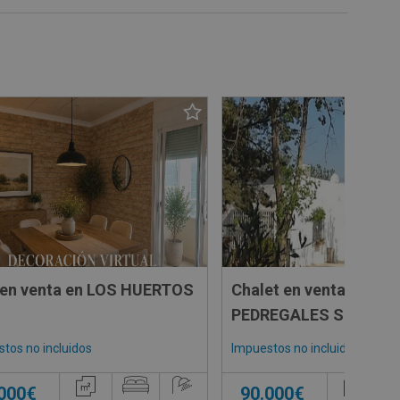
 en venta en LOS HUERTOS
Chalet en venta en
PEDREGALES SN
tos no incluidos
Impuestos no incluidos
.000€
90.000€