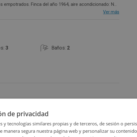
4, aire acondicionado: No
Ver más
es:
3
Baños:
2
ón de privacidad
Ampliar mapa
s y tecnologías similares propias y de terceros, de sesión o persis
de manera segura nuestra página web y personalizar su contenido
Ver en mapa