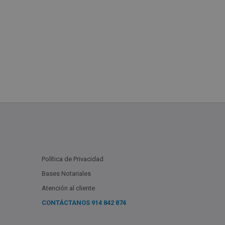
49.000€
+
2
84,73
m
Hab.
2
Baños
Hab.
Política de Privacidad
Bases Notariales
Atención al cliente
CONTÁCTANOS
914 842 874