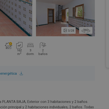
3/28
162
3
2
2
m
dorm.
baños
n energética
terior con 3 habitaciones y 2 baños.
ción principal y 2 habitaciones individuales, 2 baños. Todas