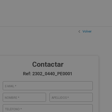
Volver
Contactar
Ref: 2302_0440_PE0001
E-MAIL *
NOMBRE *
APELLIDOS *
TELÉFONO *