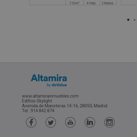
2
110
m
4
Hab.
2
Baños
www.altamirainmuebles.com
Edificio Skylight
Avenida de Manoteras 14-16, 28050, Madrid
Tel.: 914 842 874