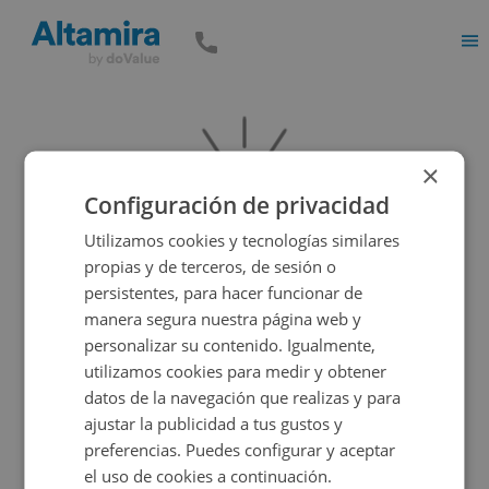
Men
×
Configuración de privacidad
Utilizamos cookies y tecnologías similares
propias y de terceros, de sesión o
persistentes, para hacer funcionar de
manera segura nuestra página web y
Vaya, parece que el inmueble que estás buscando es
personalizar su contenido. Igualmente,
incorrecto, pero tenemos muchas más opciones...
utilizamos cookies para medir y obtener
datos de la navegación que realizas y para
ajustar la publicidad a tus gustos y
Volver a buscar
preferencias. Puedes configurar y aceptar
el uso de cookies a continuación.