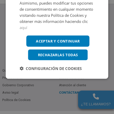
Asimismo, puedes modificar tus opciones
de consentimiento en cualquier momento
visitando nuestra Política de Cookies y
obtener más información haciendo clic
aquí
www.altamirainmuebles.com
Edificio Skylight
Avenida de Manoteras 14-16, 28050, Madrid
ACEPTAR Y CONTINUAR
Tel.: 914 842 874
RECHAZARLAS TODAS
CONFIGURACIÓN DE COOKIES
Quiénes somos
Política de Privacidad
Profesionales
Bases Notariales
Gobierno Corporativo
Atención al cliente
Aviso legal
CONTÁCTANOS
914 842 874
Política de Cookies