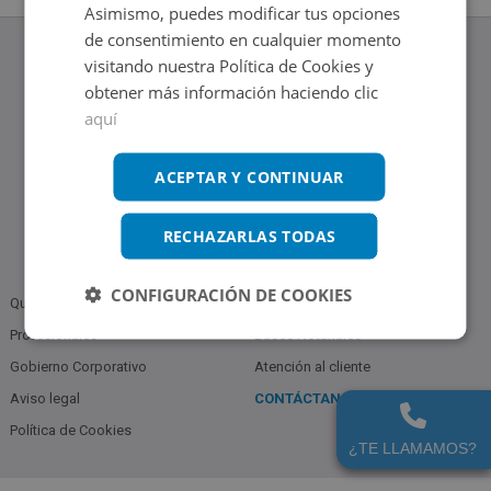
Asimismo, puedes modificar tus opciones
de consentimiento en cualquier momento
visitando nuestra Política de Cookies y
obtener más información haciendo clic
aquí
www.altamirainmuebles.com
Edificio Skylight
Avenida de Manoteras 14-16, 28050, Madrid
ACEPTAR Y CONTINUAR
Tel.: 914 842 874
RECHAZARLAS TODAS
CONFIGURACIÓN DE COOKIES
Quiénes somos
Política de Privacidad
Profesionales
Bases Notariales
Gobierno Corporativo
Atención al cliente
Aviso legal
CONTÁCTANOS
914 842 874
Política de Cookies