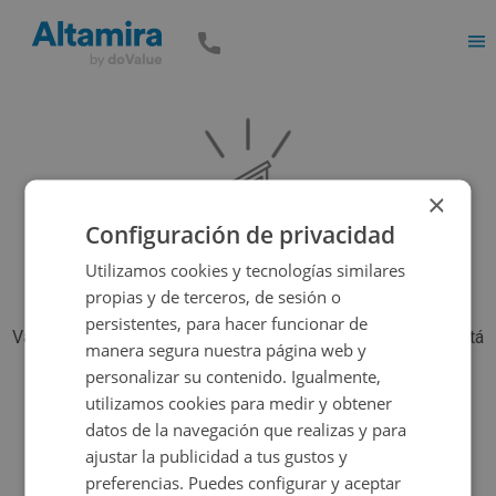
Men
×
Configuración de privacidad
Utilizamos cookies y tecnologías similares
propias y de terceros, de sesión o
persistentes, para hacer funcionar de
Vaya, parece que el inmueble que estás buscando ya no está
manera segura nuestra página web y
disponible, pero tenemos muchas más opciones...
personalizar su contenido. Igualmente,
utilizamos cookies para medir y obtener
datos de la navegación que realizas y para
Volver a buscar
ajustar la publicidad a tus gustos y
preferencias. Puedes configurar y aceptar