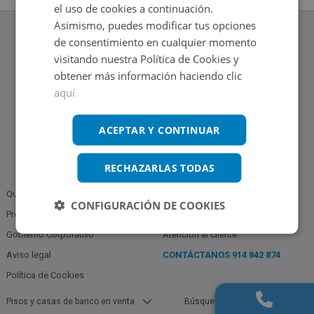
el uso de cookies a continuación.
Asimismo, puedes modificar tus opciones
de consentimiento en cualquier momento
visitando nuestra Política de Cookies y
obtener más información haciendo clic
www.altamirainmuebles.com
aquí
Edificio Skylight
Avenida de Manoteras 14-16, 28050, Madrid
Tel.: 914 842 874
ACEPTAR Y CONTINUAR
RECHAZARLAS TODAS
Quiénes somos
Política de Privacidad
CONFIGURACIÓN DE COOKIES
Profesionales
Bases Notariales
Gobierno Corporativo
Atención al cliente
Aviso legal
CONTÁCTANOS
914 842 874
Política de Cookies
Pisos y casas de banco en venta
Búsquedas populares