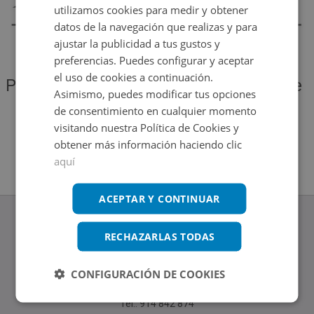
utilizamos cookies para medir y obtener
datos de la navegación que realizas y para
ajustar la publicidad a tus gustos y
preferencias. Puedes configurar y aceptar
el uso de cookies a continuación.
Por favor, vuelve a intentarlo más tarde
Asimismo, puedes modificar tus opciones
para ver si se solucionó el problema
de consentimiento en cualquier momento
visitando nuestra Política de Cookies y
obtener más información haciendo clic
Volver al inicio
aquí
ACEPTAR Y CONTINUAR
RECHAZARLAS TODAS
www.altamirainmuebles.com
CONFIGURACIÓN DE COOKIES
Edificio Skylight
Avenida de Manoteras 14-16, 28050, Madrid
Tel.: 914 842 874