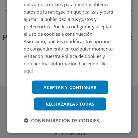
utilizamos cookies para medir y obtener
datos de la navegación que realizas y para
ajustar la publicidad a tus gustos y
preferencias. Puedes configurar y aceptar
el uso de cookies a continuación.
Por favor, vuelve a intentarlo más tarde
Asimismo, puedes modificar tus opciones
para ver si se solucionó el problema
de consentimiento en cualquier momento
visitando nuestra Política de Cookies y
obtener más información haciendo clic
Volver al inicio
aquí
ACEPTAR Y CONTINUAR
RECHAZARLAS TODAS
www.altamirainmuebles.com
CONFIGURACIÓN DE COOKIES
Edificio Skylight
Avenida de Manoteras 14-16, 28050, Madrid
Tel.: 914 842 874