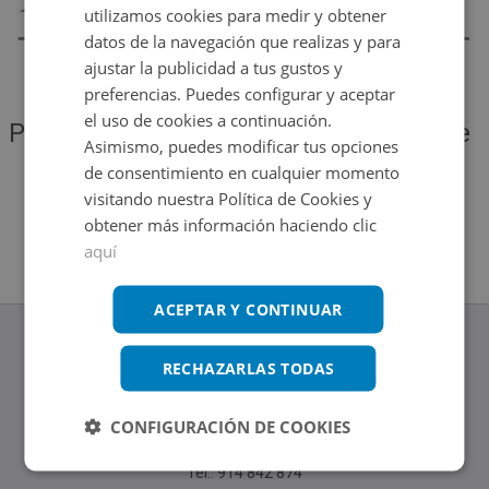
utilizamos cookies para medir y obtener
datos de la navegación que realizas y para
ajustar la publicidad a tus gustos y
preferencias. Puedes configurar y aceptar
el uso de cookies a continuación.
Por favor, vuelve a intentarlo más tarde
Asimismo, puedes modificar tus opciones
para ver si se solucionó el problema
de consentimiento en cualquier momento
visitando nuestra Política de Cookies y
obtener más información haciendo clic
Volver al inicio
aquí
ACEPTAR Y CONTINUAR
RECHAZARLAS TODAS
www.altamirainmuebles.com
CONFIGURACIÓN DE COOKIES
Edificio Skylight
Avenida de Manoteras 14-16, 28050, Madrid
Tel.: 914 842 874