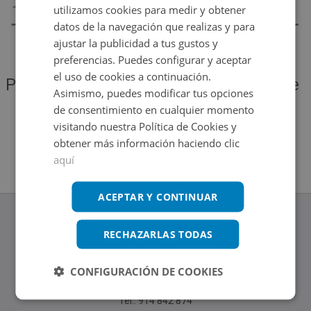
utilizamos cookies para medir y obtener
datos de la navegación que realizas y para
ajustar la publicidad a tus gustos y
preferencias. Puedes configurar y aceptar
el uso de cookies a continuación.
Por favor, vuelve a intentarlo más tarde
Asimismo, puedes modificar tus opciones
para ver si se solucionó el problema
de consentimiento en cualquier momento
visitando nuestra Política de Cookies y
obtener más información haciendo clic
Volver al inicio
aquí
ACEPTAR Y CONTINUAR
RECHAZARLAS TODAS
www.altamirainmuebles.com
CONFIGURACIÓN DE COOKIES
Edificio Skylight
Avenida de Manoteras 14-16, 28050, Madrid
Tel.: 914 842 874