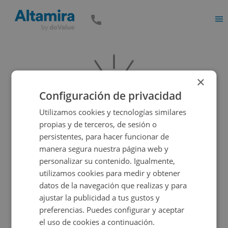
Men
×
Configuración de privacidad
Utilizamos cookies y tecnologías similares
propias y de terceros, de sesión o
persistentes, para hacer funcionar de
manera segura nuestra página web y
Vaya, parece que el inmueble que estás buscando es
personalizar su contenido. Igualmente,
incorrecto, pero tenemos muchas más opciones...
utilizamos cookies para medir y obtener
datos de la navegación que realizas y para
ajustar la publicidad a tus gustos y
Volver a buscar
preferencias. Puedes configurar y aceptar
el uso de cookies a continuación.