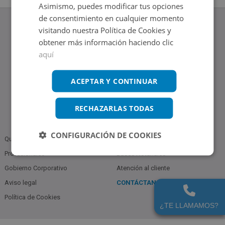
Asimismo, puedes modificar tus opciones
de consentimiento en cualquier momento
visitando nuestra Política de Cookies y
obtener más información haciendo clic
aquí
www.altamirainmuebles.com
Edificio Skylight
Avenida de Manoteras 14-16, 28050, Madrid
ACEPTAR Y CONTINUAR
Tel.: 914 842 874
RECHAZARLAS TODAS
CONFIGURACIÓN DE COOKIES
Quiénes somos
Política de Privacidad
Profesionales
Bases Notariales
Gobierno Corporativo
Atención al cliente
Aviso legal
CONTÁCTANOS
914 842 874
Política de Cookies