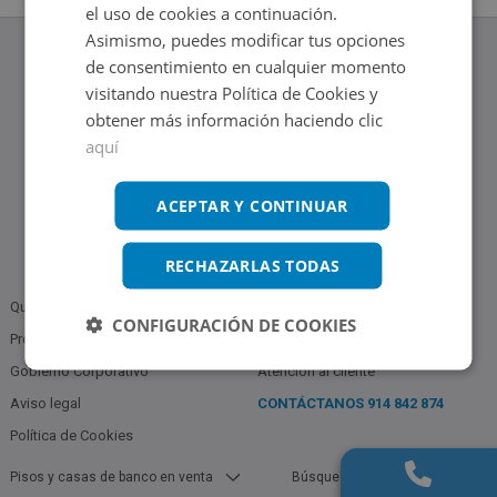
el uso de cookies a continuación.
Asimismo, puedes modificar tus opciones
de consentimiento en cualquier momento
visitando nuestra Política de Cookies y
obtener más información haciendo clic
www.altamirainmuebles.com
aquí
Edificio Skylight
Avenida de Manoteras 14-16, 28050, Madrid
Tel.: 914 842 874
ACEPTAR Y CONTINUAR
RECHAZARLAS TODAS
Quiénes somos
Política de Privacidad
CONFIGURACIÓN DE COOKIES
Profesionales
Bases Notariales
Gobierno Corporativo
Atención al cliente
Aviso legal
CONTÁCTANOS
914 842 874
Política de Cookies
Pisos y casas de banco en venta
Búsquedas populares