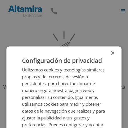
Men
×
Configuración de privacidad
Utilizamos cookies y tecnologías similares
propias y de terceros, de sesión o
persistentes, para hacer funcionar de
Vaya, parece que el inmueble que estás buscando ya no está
manera segura nuestra página web y
disponible, pero tenemos muchas más opciones...
personalizar su contenido. Igualmente,
utilizamos cookies para medir y obtener
datos de la navegación que realizas y para
Volver a buscar
ajustar la publicidad a tus gustos y
preferencias. Puedes configurar y aceptar