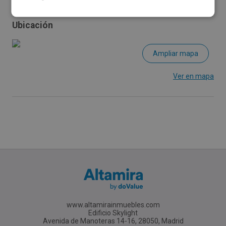
Ubicación
Ampliar mapa
Ver en mapa
www.altamirainmuebles.com
Edificio Skylight
Avenida de Manoteras 14-16, 28050, Madrid