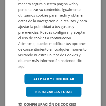
Descripción
manera segura nuestra página web y
personalizar su contenido. Igualmente,
Terreno de 8600 m² en Tórtola de Henares, Guadalajara.
utilizamos cookies para medir y obtener
Ideal para desarrollo de proyectos. La ubicación ofrece
datos de la navegación que realizas y para
fácil acceso a servicios esenciales y vías principales.
ajustar la publicidad a tus gustos y
Ver más
preferencias. Puedes configurar y aceptar
Suelo rústico de secano. ideal para desarrollos agrarios,
el uso de cookies a continuación.
ganaderos y de recreo. Tórtola de Henares está situado
Características
Asimismo, puedes modificar tus opciones
en la provincia de Guadalajara. El municipio cuenta con
de consentimiento en cualquier momento
Uso:
Rústico
todo tipo de servicios: comercio, colegio, médico.. . que
visitando nuestra Política de Cookies y
obtener más información haciendo clic
está a 10 km de Guadalajara. Destaca por su cercanía y
aquí
Clasificación:
Urbano no consolidado
comunicación, además de porque están construyendo un
gran polígono a la entrada de la localidad
ACEPTAR Y CONTINUAR
2
Superficie suelo::
8.600 m
RECHAZARLAS TODAS
2
Superficie registro:
8.600 m
CONFIGURACIÓN DE COOKIES