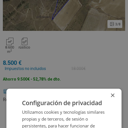
3/8
8.600
rústico
2
m
8.500
Impuestos no incluidos
18.000€
Ahorro 9.500€ - 52,78% de dto.
Calcular hipoteca
¿Buscas financiación?
×
Referencia catastral:
9075942VK8097N0001RF
Configuración de privacidad
Utilizamos cookies y tecnologías similares
propias y de terceros, de sesión o
Contactar
persistentes, para hacer funcionar de