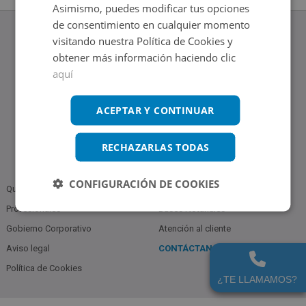
Asimismo, puedes modificar tus opciones
de consentimiento en cualquier momento
visitando nuestra Política de Cookies y
obtener más información haciendo clic
aquí
www.altamirainmuebles.com
Edificio Skylight
Avenida de Manoteras 14-16, 28050, Madrid
ACEPTAR Y CONTINUAR
Tel.: 914 842 874
RECHAZARLAS TODAS
CONFIGURACIÓN DE COOKIES
Quiénes somos
Política de Privacidad
Profesionales
Bases Notariales
Gobierno Corporativo
Atención al cliente
Aviso legal
CONTÁCTANOS
914 842 874
Política de Cookies