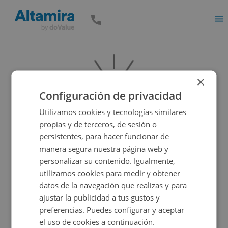
Men
×
Configuración de privacidad
Utilizamos cookies y tecnologías similares
propias y de terceros, de sesión o
persistentes, para hacer funcionar de
manera segura nuestra página web y
Vaya, parece que el inmueble que estás buscando es
personalizar su contenido. Igualmente,
incorrecto, pero tenemos muchas más opciones...
utilizamos cookies para medir y obtener
datos de la navegación que realizas y para
ajustar la publicidad a tus gustos y
Volver a buscar
preferencias. Puedes configurar y aceptar
el uso de cookies a continuación.