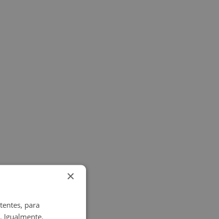
×
ero tenemos
tentes, para
. Igualmente,