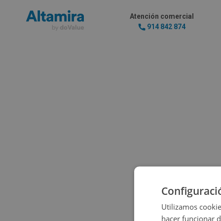
Atención comercial
914 842 874
Configuraci
Vaya, pare
Utilizamos cookie
hacer funcionar 