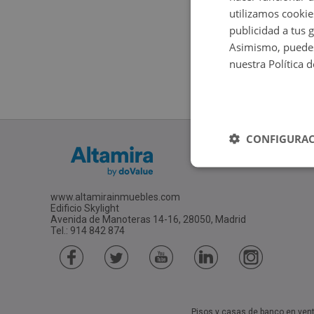
utilizamos cookie
publicidad a tus 
Asimismo, puedes
nuestra Política 
CONFIGURAC
www.altamirainmuebles.com
Edificio Skylight
Avenida de Manoteras 14-16, 28050, Madrid
Tel.: 914 842 874
Pisos y casas de banco en ven