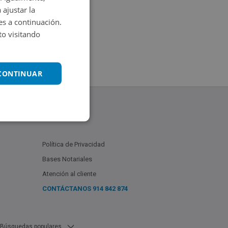
 ajustar la
es a continuación.
o visitando
 CONTINUAR
Política de Privacidad
Bases Notariales
Atención al cliente
CONTÁCTANOS
914 842 874
Búsquedas populares