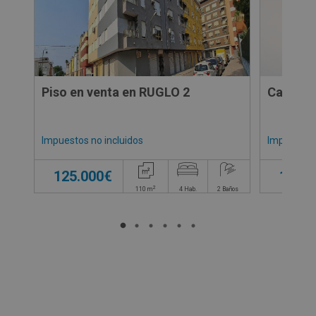
Piso en venta en RUGLO 2
Casa en
Impuestos no incluidos
Impuestos 
125.000€
170.0
2
110
m
4
Hab.
2
Baños