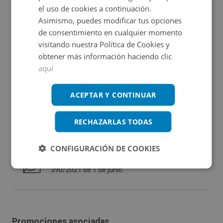
el uso de cookies a continuación.
Asimismo, puedes modificar tus opciones
de consentimiento en cualquier momento
Ubicación
visitando nuestra Política de Cookies y
obtener más información haciendo clic
Ampliar mapa
aquí
Ver en mapa
ACEPTAR Y CONTINUAR
RECHAZARLAS TODAS
Certificado energético
CONFIGURACIÓN DE COOKIES
Calificación de eficiencia energética
de vivienda terminado según RD
390/2021 de 1 de junio.
Promociones asociadas