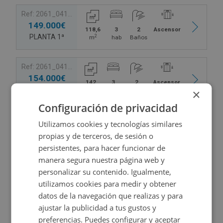
Llámenos para obtener más información, consultar
Ref: 2061_0419_PE0063
149.000€
disponibilidad y concertar una visita
118,6
3
2
Ascensor
PLANTA 1ª
2
m
hab
Baños
Ref: 2061_0419_PE0064
154.000€
142
3
2
Ascensor
PLANTA 1ª
2
×
m
hab
Baños
Configuración de privacidad
Ref: 2061_0419_PE0070
Utilizamos cookies y tecnologías similares
164.000€
propias y de terceros, de sesión o
135
3
2
Ascensor
PLANTA 2ª
2
m
hab
Baños
persistentes, para hacer funcionar de
manera segura nuestra página web y
personalizar su contenido. Igualmente,
Ref: 2061_0419_PE0072
utilizamos cookies para medir y obtener
164.500€
165,65
3
2
Ascensor
datos de la navegación que realizas y para
PLANTA 2ª
2
m
hab
Baños
ajustar la publicidad a tus gustos y
preferencias. Puedes configurar y aceptar