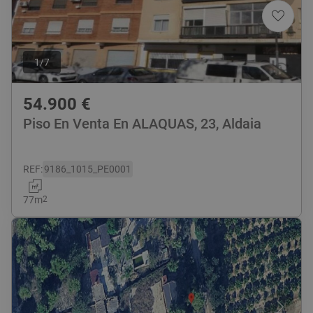
1
/
7
54.900
€
Piso En Venta En ALAQUAS, 23, Aldaia
REF
:
9186_1015_PE0001
77
m
2