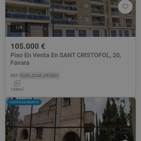
1
/
8
105.000
€
Piso En Venta En SANT CRISTOFOL, 20,
Favara
REF
:
9206_0246_PE0001
138
m
2
CESIÓN DE REMATE