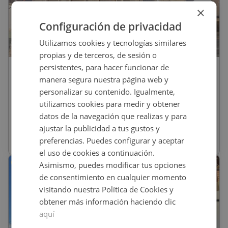
×
Configuración de privacidad
Utilizamos cookies y tecnologías similares
1
/
6
propias y de terceros, de sesión o
persistentes, para hacer funcionar de
47.500
€
manera segura nuestra página web y
Piso En Venta En ERETA DE PEÑA, 68,
personalizar su contenido. Igualmente,
Bocairent
utilizamos cookies para medir y obtener
datos de la navegación que realizas y para
REF
:
9202_0032_PE0001
ajustar la publicidad a tus gustos y
preferencias. Puedes configurar y aceptar
146
m
2
el uso de cookies a continuación.
Asimismo, puedes modificar tus opciones
CONDICIONES ESPECIALES
de consentimiento en cualquier momento
visitando nuestra Política de Cookies y
obtener más información haciendo clic
aquí