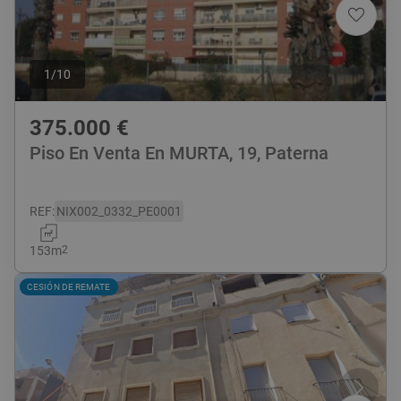
1
/
10
375.000
€
Piso En Venta En MURTA, 19, Paterna
REF
:
NIX002_0332_PE0001
153
m
2
CESIÓN DE REMATE