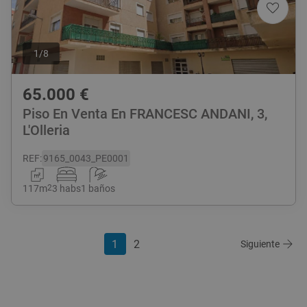
1
/
8
65.000
€
Piso En Venta En FRANCESC ANDANI, 3,
L'Olleria
REF
:
9165_0043_PE0001
117
m
2
3 habs
1 baños
1
2
Siguiente