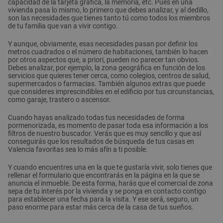
capacidad de la tarjeta gráfica, la memoria, etc. Pues en una
vivienda pasa lo mismo, lo primero que debes analizar, y al dedillo,
son las necesidades que tienes tanto tú como todos los miembros
de tu familia que van a vivir contigo.
Y aunque, obviamente, esas necesidades pasan por definir los
metros cuadrados o el número de habitaciones, también lo hacen
por otros aspectos que, a priori, pueden no parecer tan obvios.
Debes analizar, por ejemplo, la zona geográfica en función de los
servicios que quieres tener cerca, como colegios, centros de salud,
supermercados o farmacias. También algunos extras que puede
que consideres imprescindibles en el edificio por tus circunstancias,
como garaje, trastero o ascensor.
Cuando hayas analizado todas tus necesidades de forma
pormenorizada, es momento de pasar toda esa información a los
filtros de nuestro buscador. Verás que es muy sencillo y que así
conseguirás que los resultados de búsqueda de tus casas en
Valencia favoritas sea lo más afín a ti posible.
Y cuando encuentres una en la que te gustaría vivir, solo tienes que
rellenar el formulario que encontrarás en la página en la que se
anuncia el inmueble. De esta forma, harás que el comercial de zona
sepa de tu interés por la vivienda y se ponga en contacto contigo
para establecer una fecha para la visita. Y ese será, seguro, un
paso enorme para estar más cerca de la casa de tus sueños.