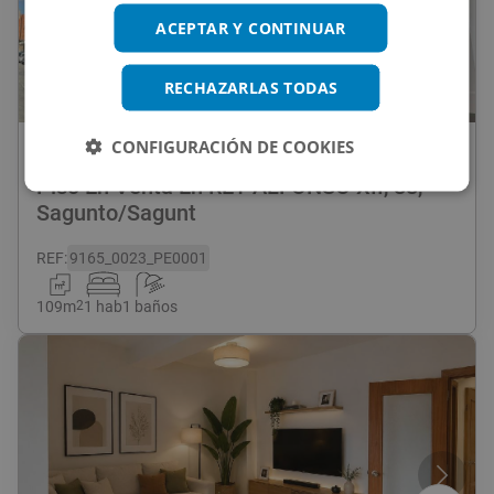
ACEPTAR Y CONTINUAR
RECHAZARLAS TODAS
1
/
9
CONFIGURACIÓN DE COOKIES
150.000
€
Piso En Venta En REY ALFONSO XII, 88,
Sagunto/Sagunt
REF
:
9165_0023_PE0001
109
m
2
1 hab
1 baños