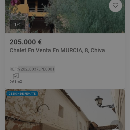
1
/
9
205.000
€
Chalet En Venta En MURCIA, 8, Chiva
REF
:
9202_0037_PE0001
261
m
2
CESIÓN DE REMATE