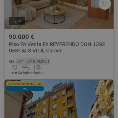
1
/
35
90.000
€
Piso En Venta En REVERENDO DON JOSE
DESCALS VILA, Carcer
REF
:
0011_0018_PE0001
102
m
2
4 habs
2 baños
CONDICIONES ESPECIALES
VPO