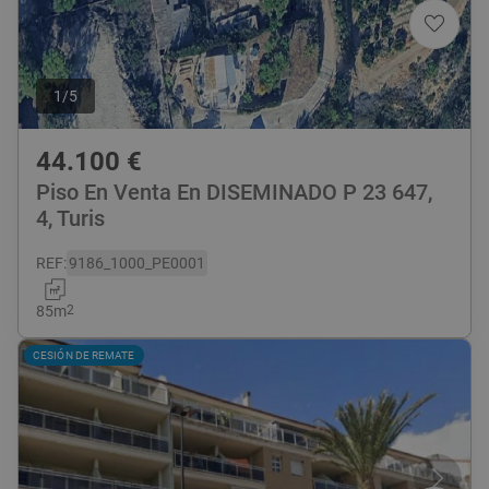
1
/
5
44.100
€
Piso En Venta En DISEMINADO P 23 647,
4, Turis
REF
:
9186_1000_PE0001
85
m
2
CESIÓN DE REMATE