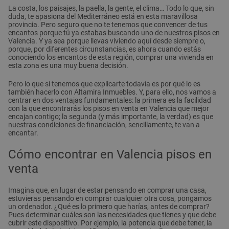
La costa, los paisajes, la paella, la gente, el clima… Todo lo que, sin
duda, te apasiona del Mediterráneo está en esta maravillosa
provincia. Pero seguro que no te tenemos que convencer de tus
encantos porque tú ya estabas buscando uno de nuestros pisos en
Valencia. Y ya sea porque llevas viviendo aquí desde siempre o,
porque, por diferentes circunstancias, es ahora cuando estás
conociendo los encantos de esta región, comprar una vivienda en
esta zona es una muy buena decisión.
Pero lo que sí tenemos que explicarte todavía es por qué lo es
también hacerlo con Altamira Inmuebles. Y, para ello, nos vamos a
centrar en dos ventajas fundamentales: la primera es la facilidad
con la que encontrarás los pisos en venta en Valencia que mejor
encajan contigo; la segunda (y más importante, la verdad) es que
nuestras condiciones de financiación, sencillamente, te van a
encantar.
Cómo encontrar en Valencia pisos en
venta
Imagina que, en lugar de estar pensando en comprar una casa,
estuvieras pensando en comprar cualquier otra cosa, pongamos
un ordenador. ¿Qué es lo primero que harías, antes de comprar?
Pues determinar cuáles son las necesidades que tienes y que debe
cubrir este dispositivo. Por ejemplo, la potencia que debe tener, la