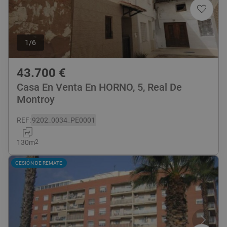
1
/
6
43.700
€
Casa En Venta En HORNO, 5, Real De
Montroy
REF
:
9202_0034_PE0001
130
m
2
CESIÓN DE REMATE