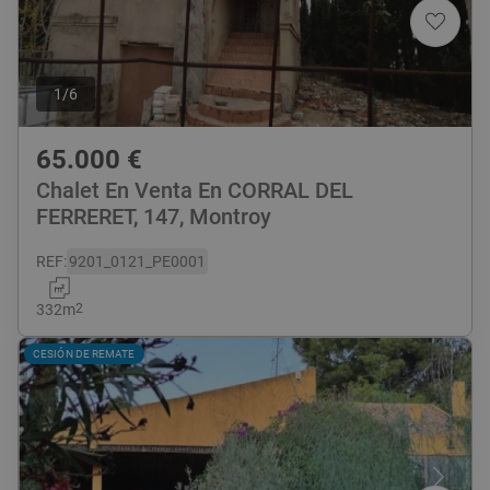
1
/
6
65.000
€
Chalet En Venta En CORRAL DEL
FERRERET, 147, Montroy
REF
:
9201_0121_PE0001
332
m
2
CESIÓN DE REMATE