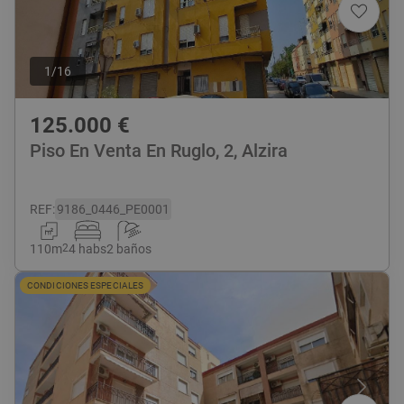
1
/
16
125.000
€
Piso En Venta En Ruglo, 2, Alzira
REF
:
9186_0446_PE0001
110
m
2
4 habs
2 baños
CONDICIONES ESPECIALES