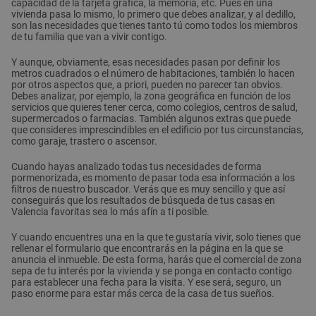
capacidad de la tarjeta gráfica, la memoria, etc. Pues en una
vivienda pasa lo mismo, lo primero que debes analizar, y al dedillo,
son las necesidades que tienes tanto tú como todos los miembros
de tu familia que van a vivir contigo.
Y aunque, obviamente, esas necesidades pasan por definir los
metros cuadrados o el número de habitaciones, también lo hacen
por otros aspectos que, a priori, pueden no parecer tan obvios.
Debes analizar, por ejemplo, la zona geográfica en función de los
servicios que quieres tener cerca, como colegios, centros de salud,
supermercados o farmacias. También algunos extras que puede
que consideres imprescindibles en el edificio por tus circunstancias,
como garaje, trastero o ascensor.
Cuando hayas analizado todas tus necesidades de forma
pormenorizada, es momento de pasar toda esa información a los
filtros de nuestro buscador. Verás que es muy sencillo y que así
conseguirás que los resultados de búsqueda de tus casas en
Valencia favoritas sea lo más afín a ti posible.
Y cuando encuentres una en la que te gustaría vivir, solo tienes que
rellenar el formulario que encontrarás en la página en la que se
anuncia el inmueble. De esta forma, harás que el comercial de zona
sepa de tu interés por la vivienda y se ponga en contacto contigo
para establecer una fecha para la visita. Y ese será, seguro, un
paso enorme para estar más cerca de la casa de tus sueños.