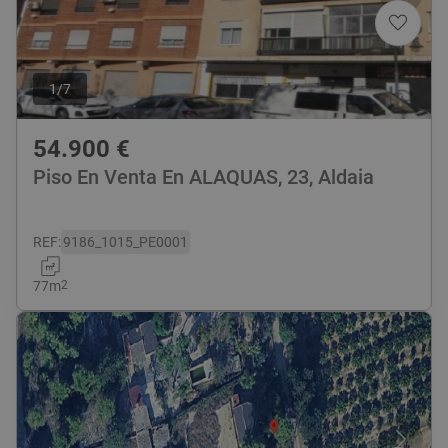
1
/
7
54.900
€
Piso En Venta En ALAQUAS, 23, Aldaia
REF
:
9186_1015_PE0001
77
m
2