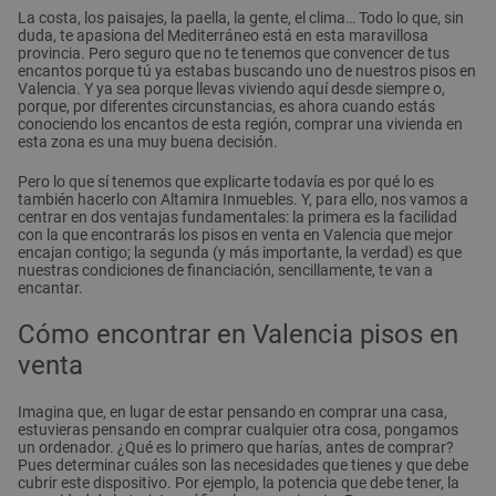
La costa, los paisajes, la paella, la gente, el clima… Todo lo que, sin
duda, te apasiona del Mediterráneo está en esta maravillosa
provincia. Pero seguro que no te tenemos que convencer de tus
encantos porque tú ya estabas buscando uno de nuestros pisos en
Valencia. Y ya sea porque llevas viviendo aquí desde siempre o,
porque, por diferentes circunstancias, es ahora cuando estás
conociendo los encantos de esta región, comprar una vivienda en
esta zona es una muy buena decisión.
Pero lo que sí tenemos que explicarte todavía es por qué lo es
también hacerlo con Altamira Inmuebles. Y, para ello, nos vamos a
centrar en dos ventajas fundamentales: la primera es la facilidad
con la que encontrarás los pisos en venta en Valencia que mejor
encajan contigo; la segunda (y más importante, la verdad) es que
nuestras condiciones de financiación, sencillamente, te van a
encantar.
Cómo encontrar en Valencia pisos en
venta
Imagina que, en lugar de estar pensando en comprar una casa,
estuvieras pensando en comprar cualquier otra cosa, pongamos
un ordenador. ¿Qué es lo primero que harías, antes de comprar?
Pues determinar cuáles son las necesidades que tienes y que debe
cubrir este dispositivo. Por ejemplo, la potencia que debe tener, la