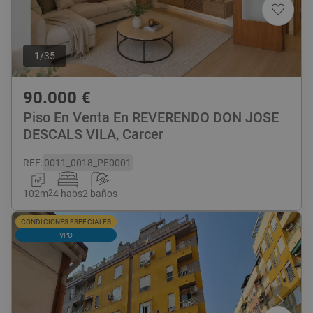
1
/
35
90.000
€
Piso En Venta En REVERENDO DON JOSE
DESCALS VILA, Carcer
REF
:
0011_0018_PE0001
102
m
2
4 habs
2 baños
CONDICIONES ESPECIALES
VPO