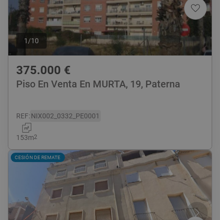
1
/
10
375.000
€
Piso En Venta En MURTA, 19, Paterna
REF
:
NIX002_0332_PE0001
153
m
2
CESIÓN DE REMATE