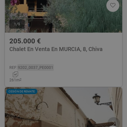
1
/
9
205.000
€
Chalet En Venta En MURCIA, 8, Chiva
REF
:
9202_0037_PE0001
261
m
2
CESIÓN DE REMATE