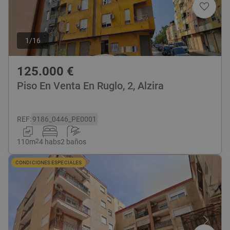
1
/
16
125.000
€
Piso En Venta En Ruglo, 2, Alzira
REF
:
9186_0446_PE0001
110
m
2
4 habs
2 baños
CONDICIONES ESPECIALES