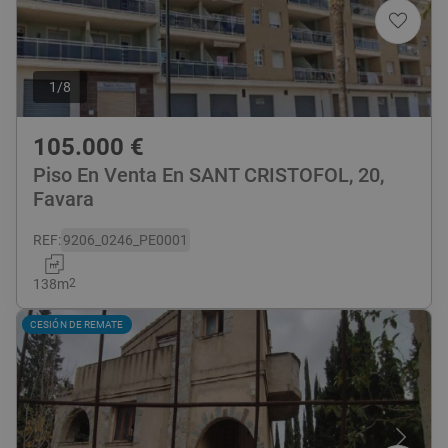
1
/
8
105.000
€
Piso En Venta En SANT CRISTOFOL, 20,
Favara
REF
:
9206_0246_PE0001
138
m
2
CESIÓN DE REMATE