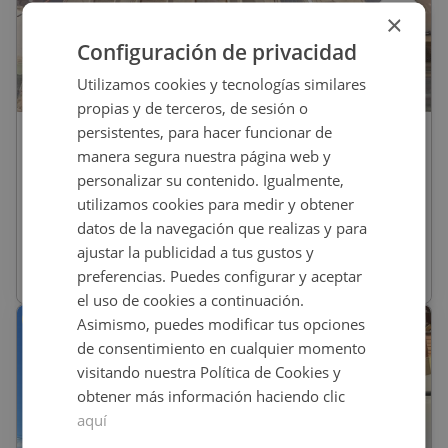
×
Configuración de privacidad
Utilizamos cookies y tecnologías similares
1
/
6
propias y de terceros, de sesión o
persistentes, para hacer funcionar de
47.500
€
manera segura nuestra página web y
Piso En Venta En ERETA DE PEÑA, 68,
personalizar su contenido. Igualmente,
Bocairent
utilizamos cookies para medir y obtener
datos de la navegación que realizas y para
REF
:
9202_0032_PE0001
ajustar la publicidad a tus gustos y
preferencias. Puedes configurar y aceptar
146
m
2
el uso de cookies a continuación.
Asimismo, puedes modificar tus opciones
CONDICIONES ESPECIALES
de consentimiento en cualquier momento
visitando nuestra Política de Cookies y
obtener más información haciendo clic
aquí