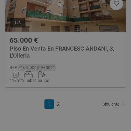
1
/
8
65.000
€
Piso En Venta En FRANCESC ANDANI, 3,
L'Olleria
REF
:
9165_0043_PE0001
117
m
2
3 habs
1 baños
1
2
Siguiente