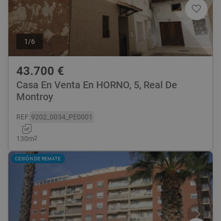
1
/
6
43.700
€
Casa En Venta En HORNO, 5, Real De
Montroy
REF
:
9202_0034_PE0001
130
m
2
CESIÓN DE REMATE