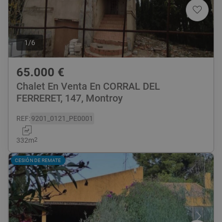
1
/
6
65.000
€
Chalet En Venta En CORRAL DEL
FERRERET, 147, Montroy
REF
:
9201_0121_PE0001
332
m
2
CESIÓN DE REMATE