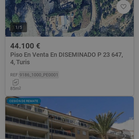
1
/
5
44.100
€
Piso En Venta En DISEMINADO P 23 647,
4, Turis
REF
:
9186_1000_PE0001
85
m
2
CESIÓN DE REMATE