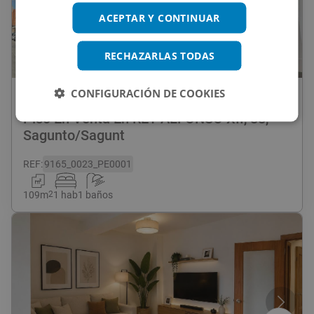
ACEPTAR Y CONTINUAR
RECHAZARLAS TODAS
1
/
9
CONFIGURACIÓN DE COOKIES
150.000
€
Piso En Venta En REY ALFONSO XII, 88,
Sagunto/Sagunt
REF
:
9165_0023_PE0001
109
m
2
1 hab
1 baños