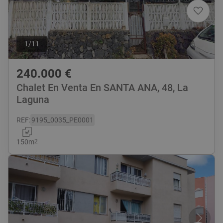
1
/
11
240.000
€
Chalet En Venta En SANTA ANA, 48, La
Laguna
REF
:
9195_0035_PE0001
150
m
2