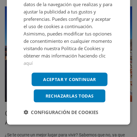
datos de la navegación que realizas y para
ajustar la publicidad a tus gustos y
preferencias. Puedes configurar y aceptar
el uso de cookies a continuación.
Asimismo, puedes modificar tus opciones
de consentimiento en cualquier momento
visitando nuestra Política de Cookies y
obtener más información haciendo clic
aquí
ACEPTAR Y CONTINUAR
RECHAZARLAS TODAS
CONFIGURACIÓN DE COOKIES
Casas en venta en Tenerife de
Altamira Inmuebles
¿Se te ocurre un mejor lugar para vivir? Sabemos que no, ya que