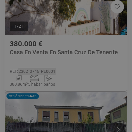
1
/
21
380.000
€
Casa En Venta En Santa Cruz De Tenerife
REF
:
2302_0746_PE0001
380,86
m
2
5 habs
4 baños
CESIÓN DE REMATE