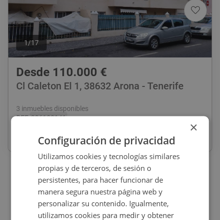
1
/
17
Desde
110.000
€
Cl Caleton El 1, 38632 Arona - Tenerife
3 inmuebles disponibles
REF
:
206100141
×
Configuración de privacidad
+
73,47
m
2
+
2 habs
+
1 baños
Utilizamos cookies y tecnologías similares
propias y de terceros, de sesión o
persistentes, para hacer funcionar de
manera segura nuestra página web y
personalizar su contenido. Igualmente,
utilizamos cookies para medir y obtener