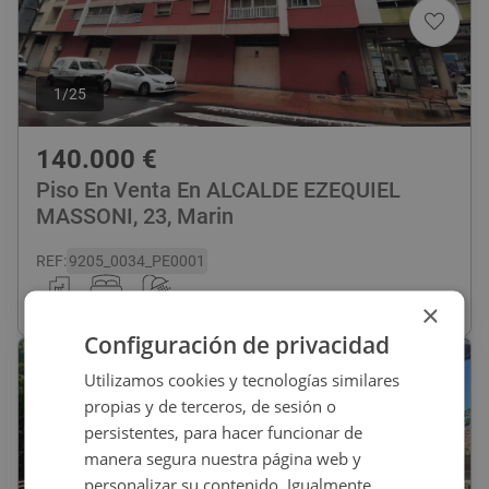
1
/
25
140.000
€
Piso En Venta En ALCALDE EZEQUIEL
MASSONI, 23, Marin
REF
:
9205_0034_PE0001
×
130
m
2
5 habs
2 baños
Configuración de privacidad
Utilizamos cookies y tecnologías similares
propias y de terceros, de sesión o
persistentes, para hacer funcionar de
manera segura nuestra página web y
personalizar su contenido. Igualmente,