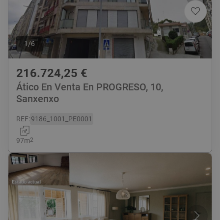
1
/
6
216.724,25
€
Ático En Venta En PROGRESO, 10,
Sanxenxo
REF
:
9186_1001_PE0001
97
m
2