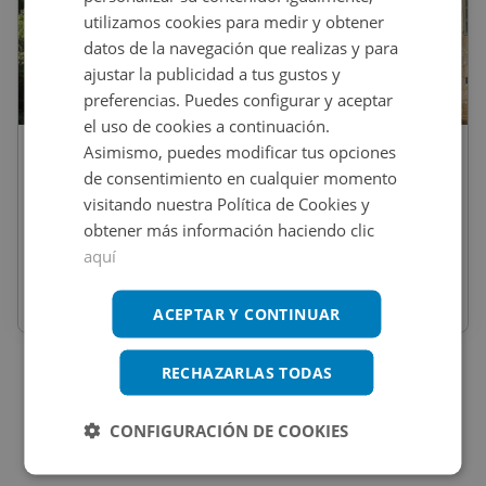
utilizamos cookies para medir y obtener
datos de la navegación que realizas y para
ajustar la publicidad a tus gustos y
1
/
39
preferencias. Puedes configurar y aceptar
el uso de cookies a continuación.
Asimismo, puedes modificar tus opciones
375.000
€
de consentimiento en cualquier momento
Casa En Venta En O OUTEIRO, Cerdedo-
visitando nuestra Política de Cookies y
Cotobade
obtener más información haciendo clic
aquí
REF
:
2304_0026_PE0001
625
m
2
4 habs
2 baños
ACEPTAR Y CONTINUAR
RECHAZARLAS TODAS
CONFIGURACIÓN DE COOKIES