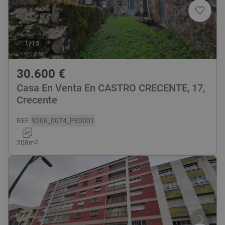
1
/
12
30.600
€
Casa En Venta En CASTRO CRECENTE, 17,
Crecente
REF
:
9206_0074_PE0001
208
m
2