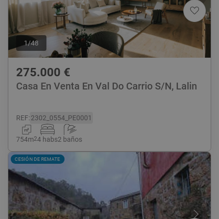
1
/
48
275.000
€
Casa En Venta En Val Do Carrio S/N, Lalin
REF
:
2302_0554_PE0001
754
m
2
4 habs
2 baños
CESIÓN DE REMATE