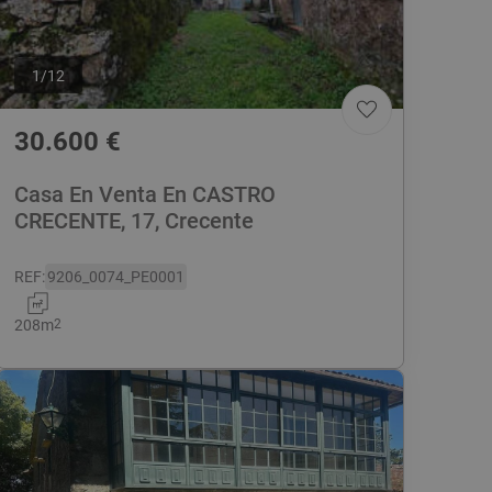
1
/
12
30.600
€
Casa En Venta En CASTRO
CRECENTE, 17, Crecente
REF
:
9206_0074_PE0001
208
m
2