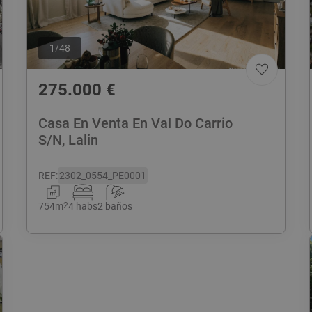
1
/
48
275.000
€
Casa En Venta En Val Do Carrio
S/N, Lalin
REF
:
2302_0554_PE0001
754
m
2
4 habs
2 baños