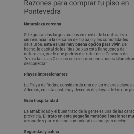
Razones para comprar tu piso en
Pontevedra
Naturaleza cercana
Si te gustan los largos paseos en medio de la naturaleza
sin renunciar a la cercanía del trabajo y las comodidades
de la urbe,
esta es una muy buena opción para vivir
. De
hecho, la capital de las Rias Baixas está flanqueada de
naturaleza, por lo que podrás disfrutar de la Cascada da
Toxa o las islas Cíes con solo recorrer unos pocos kilómetr
desconectar
Playas impresionantes
La Playa de Rodas, considerada una de las mejores playas 
Además, en esta costa hay decenas de playas de las que pode
Gran hospitalidad
La amabilidad y el buen trato de la gente es una de las car
provincia.
El trato en esta pequeña metrópoli suele ser m
arropado y parte de una comunidad es una gran opción.
Seguridad y calma