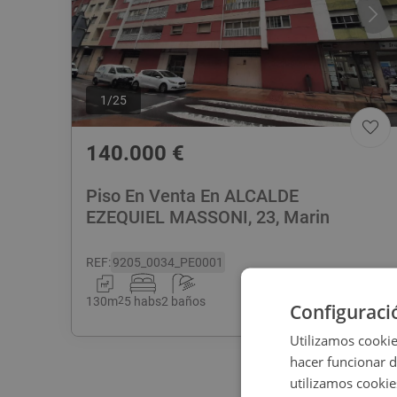
1
/
25
140.000
€
Piso En Venta En ALCALDE
EZEQUIEL MASSONI, 23, Marin
REF
:
9205_0034_PE0001
130
m
2
5 habs
2 baños
Configuraci
Utilizamos cookie
hacer funcionar 
utilizamos cookie