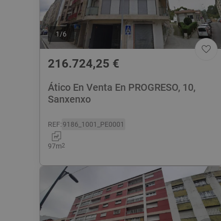
1
/
6
216.724,25
€
Ático En Venta En PROGRESO, 10,
Sanxenxo
REF
:
9186_1001_PE0001
97
m
2