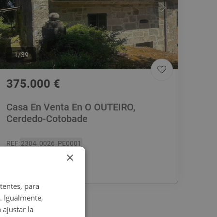
1
/
39
375.000
€
Casa En Venta En O OUTEIRO,
Cerdedo-Cotobade
REF
:
2304_0026_PE0001
×
625
m
2
4 habs
2 baños
tentes, para
. Igualmente,
 ajustar la