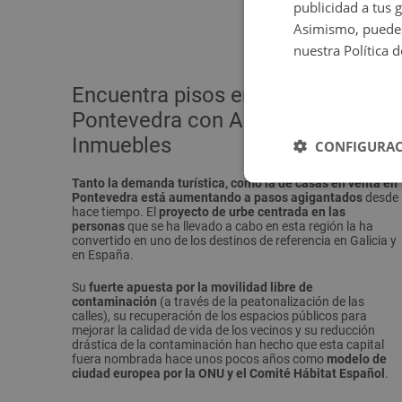
publicidad a tus 
Asimismo, puedes
nuestra Política 
Encuentra pisos en venta en
Pontevedra con Altamira
Inmuebles
CONFIGURAC
Tanto la demanda turística, como la de casas en venta en
Pontevedra está aumentando a pasos agigantados
desde
hace tiempo. El
proyecto de urbe centrada en las
personas
que se ha llevado a cabo en esta región la ha
convertido en uno de los destinos de referencia en Galicia y
en España.
Su
fuerte apuesta por la movilidad libre de
contaminación
(a través de la peatonalización de las
calles), su recuperación de los espacios públicos para
mejorar la calidad de vida de los vecinos y su reducción
drástica de la contaminación han hecho que esta capital
fuera nombrada hace unos pocos años como
modelo de
ciudad europea por la ONU y el Comité Hábitat Español
.