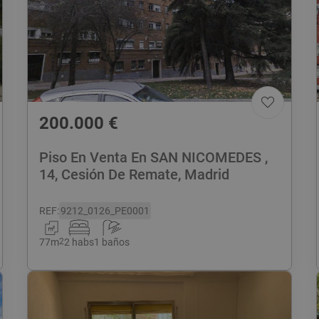
200.000
€
Piso En Venta En SAN NICOMEDES ,
14, Cesión De Remate, Madrid
REF
:
9212_0126_PE0001
77
m
2
2 habs
1 baños