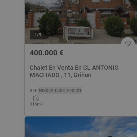
1
/
9
400.000
€
Chalet En Venta En CL ANTONIO
MACHADO , 11, Griñon
REF
:
NIX002_0403_PE0001
316
m
2