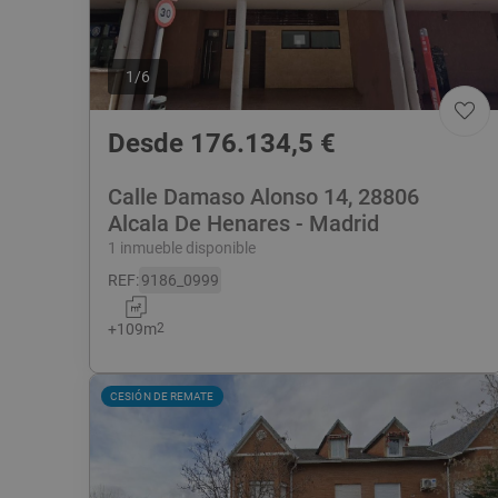
1
/
6
Desde
176.134,5
€
Calle Damaso Alonso 14, 28806
Alcala De Henares - Madrid
1 inmueble disponible
REF
:
9186_0999
+
109
m
2
CESIÓN DE REMATE