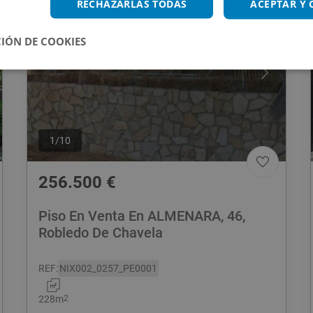
RECHAZARLAS TODAS
ACEPTAR Y
IÓN DE COOKIES
1
/
10
256.500
€
Piso En Venta En ALMENARA, 46,
Robledo De Chavela
REF
:
NIX002_0257_PE0001
228
m
2