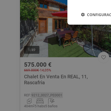
CONFIGURAC
1
/
49
575.000
€
669.000
€
-
14,05
%
Chalet En Venta En REAL, 11,
Rascafria
REF
:
9212_0027_PE0001
404
m
2
5 habs
5 baños