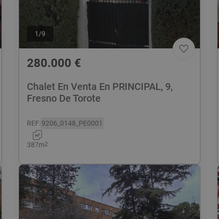
1
/
9
280.000
€
Chalet En Venta En PRINCIPAL, 9,
Fresno De Torote
REF
:
9206_0148_PE0001
387
m
2