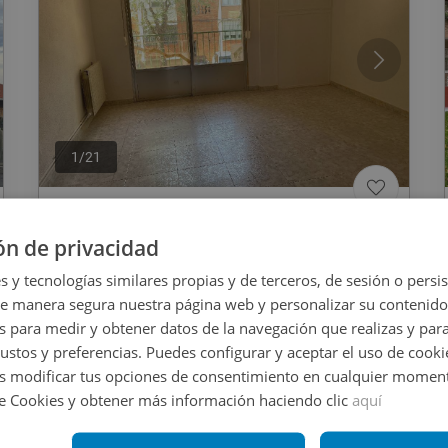
1
/
21
195.000
€
ón de privacidad
Piso En Venta En El Alamo
s y tecnologías similares propias y de terceros, de sesión o persis
de manera segura nuestra página web y personalizar su contenido
s para medir y obtener datos de la navegación que realizas y para
REF
:
2302_0509_PE0001
gustos y preferencias. Puedes configurar y aceptar el uso de cooki
 modificar tus opciones de consentimiento en cualquier moment
79
m
2
3 habs
1 baños
de Cookies y obtener más información haciendo clic
aquí
CESIÓN DE REMATE