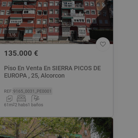
1
/
6
135.000
€
Piso En Venta En SIERRA PICOS DE
EUROPA , 25, Alcorcon
REF
:
9165_0031_PE0001
61
m
2
2 habs
1 baños