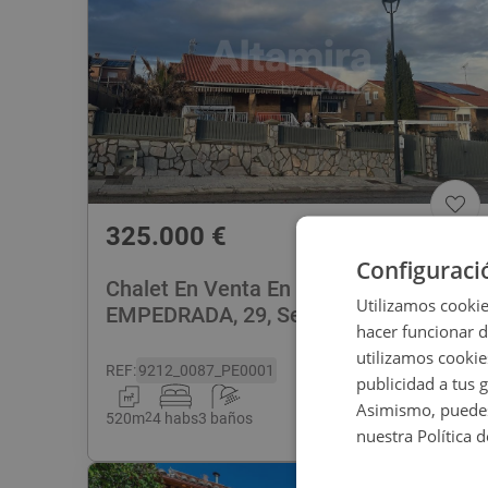
325.000
€
Configuraci
Chalet En Venta En CL FUENTE
Utilizamos cookie
EMPEDRADA, 29, Sevilla La Nueva
hacer funcionar 
utilizamos cookie
REF
:
9212_0087_PE0001
publicidad a tus 
Asimismo, puedes
520
m
2
4 habs
3 baños
nuestra Política 