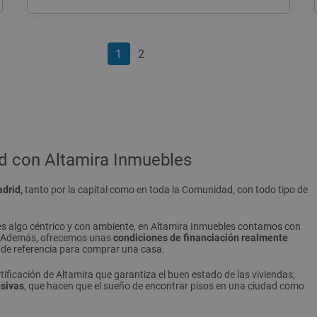
1
2
d con Altamira Inmuebles
drid,
tanto por la capital como en toda la Comunidad, con todo tipo de
ieres algo céntrico y con ambiente, en Altamira Inmuebles contamos con
l. Además, ofrecemos unas
condiciones de financiación realmente
s de referencia para comprar una casa.
ificación de Altamira que garantiza el buen estado de las viviendas;
sivas
, que hacen que el sueño de encontrar pisos en una ciudad como