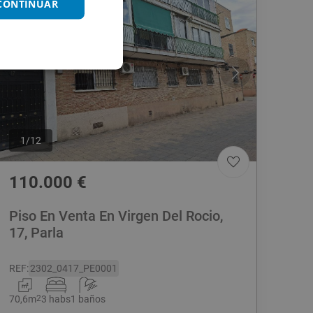
 CONTINUAR
1
/
12
110.000
€
Piso En Venta En Virgen Del Rocio,
17, Parla
REF
:
2302_0417_PE0001
70,6
m
2
3 habs
1 baños