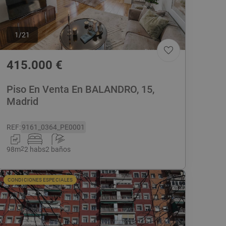
1
/
21
415.000
€
Piso En Venta En BALANDRO, 15,
Madrid
REF
:
9161_0364_PE0001
98
m
2
2 habs
2 baños
CONDICIONES ESPECIALES