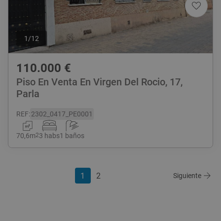
1
/
12
110.000
€
Piso En Venta En Virgen Del Rocio, 17,
Parla
REF
:
2302_0417_PE0001
70,6
m
2
3 habs
1 baños
1
2
Siguiente