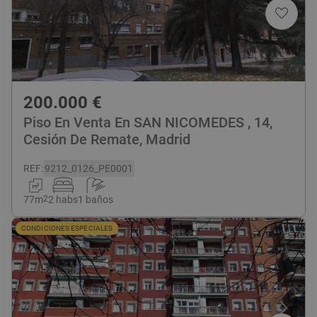
200.000
€
Piso En Venta En SAN NICOMEDES , 14,
Cesión De Remate, Madrid
REF
:
9212_0126_PE0001
77
m
2
2 habs
1 baños
CONDICIONES ESPECIALES