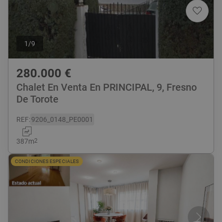
1
/
9
280.000
€
Chalet En Venta En PRINCIPAL, 9, Fresno
De Torote
REF
:
9206_0148_PE0001
387
m
2
CONDICIONES ESPECIALES