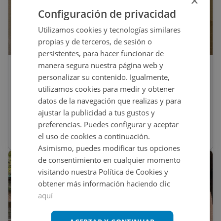
×
Configuración de privacidad
Utilizamos cookies y tecnologías similares
propias y de terceros, de sesión o
1
/
21
persistentes, para hacer funcionar de
manera segura nuestra página web y
195.000
€
personalizar su contenido. Igualmente,
Piso En Venta En El Alamo
utilizamos cookies para medir y obtener
datos de la navegación que realizas y para
ajustar la publicidad a tus gustos y
REF
:
2302_0509_PE0001
preferencias. Puedes configurar y aceptar
el uso de cookies a continuación.
79
m
2
3 habs
1 baños
Asimismo, puedes modificar tus opciones
de consentimiento en cualquier momento
visitando nuestra Política de Cookies y
obtener más información haciendo clic
aquí