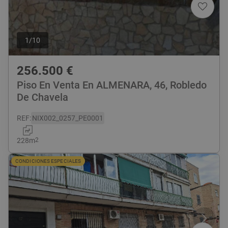
1
/
10
256.500
€
Piso En Venta En ALMENARA, 46, Robledo
De Chavela
REF
:
NIX002_0257_PE0001
228
m
2
CONDICIONES ESPECIALES