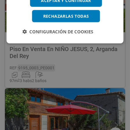
ACEPTAR Y CONTINUAR
RECHAZARLAS TODAS
1
/
31
CONFIGURACIÓN DE COOKIES
240.000
€
Piso En Venta En NIÑO JESUS, 2, Arganda
Del Rey
REF
:
9195_0003_PE0001
97
m
2
3 habs
2 baños