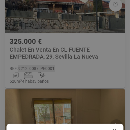
325.000
€
Chalet En Venta En CL FUENTE
EMPEDRADA, 29, Sevilla La Nueva
REF
:
9212_0087_PE0001
520
m
2
4 habs
3 baños