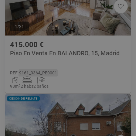
1
/
21
415.000
€
Piso En Venta En BALANDRO, 15, Madrid
REF
:
9161_0364_PE0001
98
m
2
2 habs
2 baños
CESIÓN DE REMATE