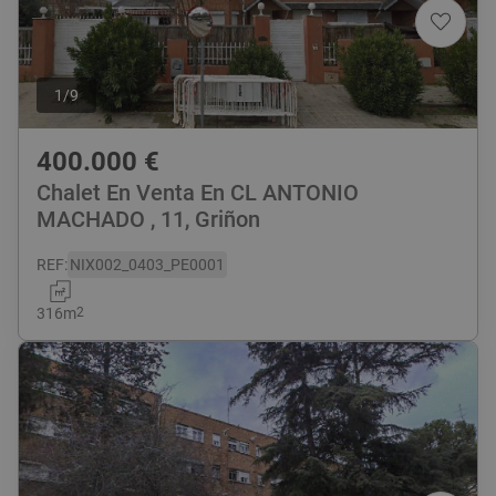
1
/
9
400.000
€
Chalet En Venta En CL ANTONIO
MACHADO , 11, Griñon
REF
:
NIX002_0403_PE0001
316
m
2