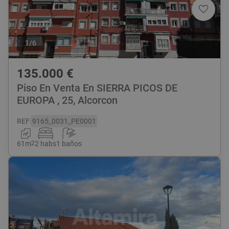
1
/
6
135.000
€
Piso En Venta En SIERRA PICOS DE
EUROPA , 25, Alcorcon
REF
:
9165_0031_PE0001
61
m
2
2 habs
1 baños