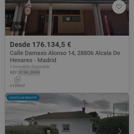
1
/
6
Desde
176.134,5
€
Calle Damaso Alonso 14, 28806 Alcala De
Henares - Madrid
1 inmueble disponible
REF
:
9186_0999
+
109
m
2
CESIÓN DE REMATE