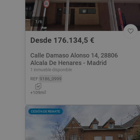
1
/
6
Desde
176.134,5
€
Calle Damaso Alonso 14, 28806
Alcala De Henares - Madrid
1 inmueble disponible
REF
:
9186_0999
+
109
m
2
CESIÓN DE REMATE