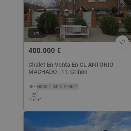
1
/
9
400.000
€
Chalet En Venta En CL ANTONIO
MACHADO , 11, Griñon
REF
:
NIX002_0403_PE0001
316
m
2