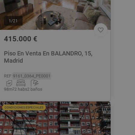
1
/
21
415.000
€
Piso En Venta En BALANDRO, 15,
Madrid
REF
:
9161_0364_PE0001
98
m
2
2 habs
2 baños
CONDICIONES ESPECIALES