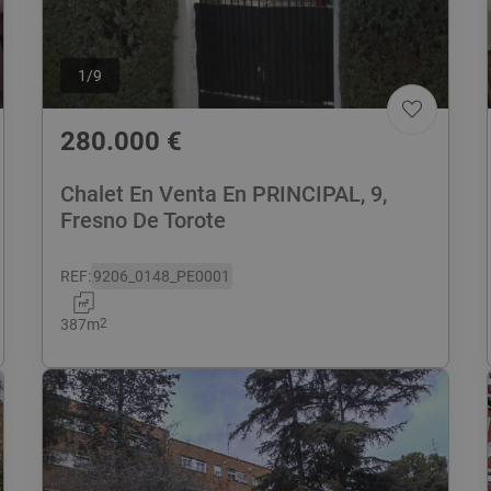
1
/
9
280.000
€
Chalet En Venta En PRINCIPAL, 9,
Fresno De Torote
REF
:
9206_0148_PE0001
387
m
2