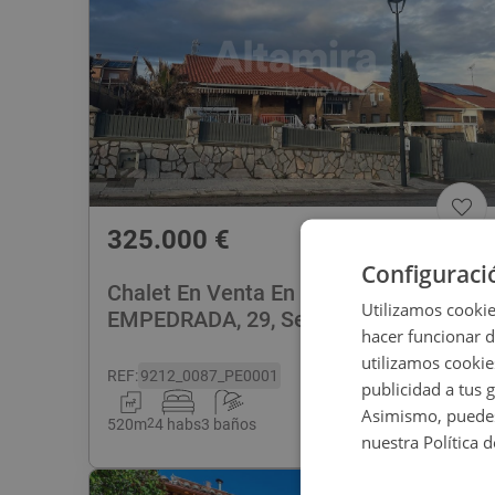
325.000
€
Configuraci
Chalet En Venta En CL FUENTE
Utilizamos cookie
EMPEDRADA, 29, Sevilla La Nueva
hacer funcionar 
utilizamos cookie
REF
:
9212_0087_PE0001
publicidad a tus 
Asimismo, puedes
520
m
2
4 habs
3 baños
nuestra Política 