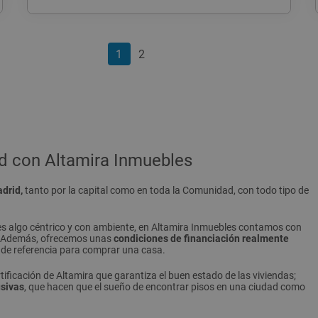
1
2
d con Altamira Inmuebles
drid,
tanto por la capital como en toda la Comunidad, con todo tipo de
ieres algo céntrico y con ambiente, en Altamira Inmuebles contamos con
l. Además, ofrecemos unas
condiciones de financiación realmente
s de referencia para comprar una casa.
ificación de Altamira que garantiza el buen estado de las viviendas;
sivas
, que hacen que el sueño de encontrar pisos en una ciudad como