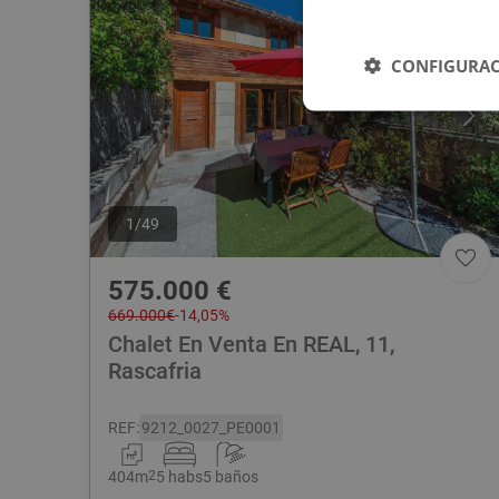
CONFIGURAC
1
/
49
575.000
€
669.000
€
-
14,05
%
Chalet En Venta En REAL, 11,
Rascafria
REF
:
9212_0027_PE0001
404
m
2
5 habs
5 baños