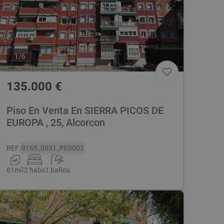
1
/
6
135.000
€
Piso En Venta En SIERRA PICOS DE
EUROPA , 25, Alcorcon
REF
:
9165_0031_PE0001
61
m
2
2 habs
1 baños