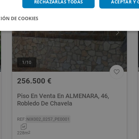
RECHAZARLAS TODAS
ACEPTAR Y
IÓN DE COOKIES
1
/
10
256.500
€
Piso En Venta En ALMENARA, 46,
Robledo De Chavela
REF
:
NIX002_0257_PE0001
228
m
2