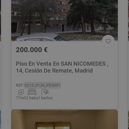
200.000
€
Piso En Venta En SAN NICOMEDES ,
14, Cesión De Remate, Madrid
REF
:
9212_0126_PE0001
77
m
2
2 habs
1 baños