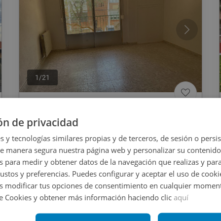
1
/
21
195.000
€
ón de privacidad
Piso En Venta En El Alamo
s y tecnologías similares propias y de terceros, de sesión o persis
de manera segura nuestra página web y personalizar su contenido
s para medir y obtener datos de la navegación que realizas y para
REF
:
2302_0509_PE0001
gustos y preferencias. Puedes configurar y aceptar el uso de cooki
 modificar tus opciones de consentimiento en cualquier moment
79
m
2
3 habs
1 baños
de Cookies y obtener más información haciendo clic
aquí
CESIÓN DE REMATE