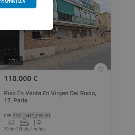
 CONTINUAR
1
/
12
110.000
€
Piso En Venta En Virgen Del Rocio,
17, Parla
REF
:
2302_0417_PE0001
70,6
m
2
3 habs
1 baños