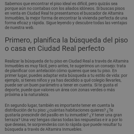
Sabemos que encontrar el piso ideal es difícil, pero quizás sea
porque aún no contabas con los aliados idóneos. Si buscas pisos
en venta en Ciudad Real te presentamos el buscador de Altamira
Inmuebles, la mejor forma de encontrar la vivienda perfecta de una
forma eficaz y rápida. Sigue leyendo y descubre todas las ventajas
de nuestra web.
Primero, planifica la búsqueda del piso
o casa en Ciudad Real perfecto
Realizar la búsqueda de tu piso en Ciudad Real a través de Altamira
Inmuebles es muy fácil, pero antes, te sugerimos un consejo: trata
de planificar con antelación cómo quieres que sea tu piso. En
primer lugar, puedes adaptar esta búsqueda a tu estilo de vida: por
ejemplo, si tienes niños y ya has decidido a qué colegio llevarles,
puede ser un buen parámetro a tener en cuenta. Si te gusta el
deporte, puede que valores un área con zonas verdes o más
próxima a la naturaleza.
En segundo lugar, también es importante tener en cuenta la
distribución de tu piso: ¿cuántas habitaciones quieres? ¿Te
gustaría prescindir del pasillo en tu inmueble? ¿Y tener una gran
terraza? Una vez tengas claras todas las respuestas e ir a por lo
que deseas, te sorprenderás con lo rápida que puede resultar tu
búsqueda a través de Altamira Inmuebles.