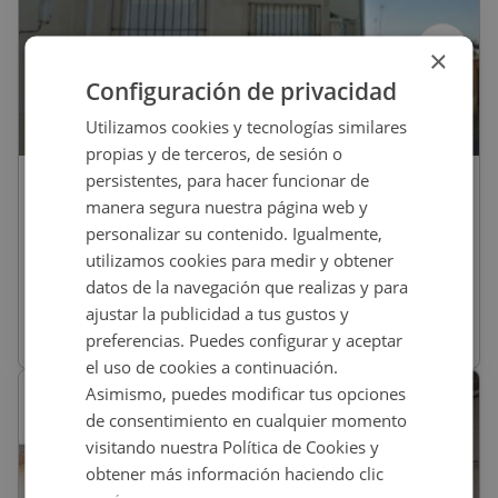
×
Configuración de privacidad
Utilizamos cookies y tecnologías similares
propias y de terceros, de sesión o
persistentes, para hacer funcionar de
170.000
€
manera segura nuestra página web y
Casa En Venta En CL ERMITA, 4, Bolaños
personalizar su contenido. Igualmente,
De Calatrava
utilizamos cookies para medir y obtener
datos de la navegación que realizas y para
REF
:
01400267
ajustar la publicidad a tus gustos y
preferencias. Puedes configurar y aceptar
404,32
m
2
3 habs
2 baños
el uso de cookies a continuación.
Asimismo, puedes modificar tus opciones
de consentimiento en cualquier momento
visitando nuestra Política de Cookies y
obtener más información haciendo clic