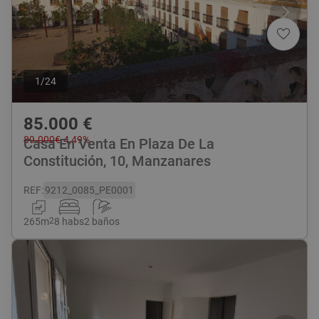
1
/
24
85.000
€
89.000
€
-
4,49
%
Casa En Venta En Plaza De La
Constitución, 10, Manzanares
REF
:
9212_0085_PE0001
265
m
2
8 habs
2 baños