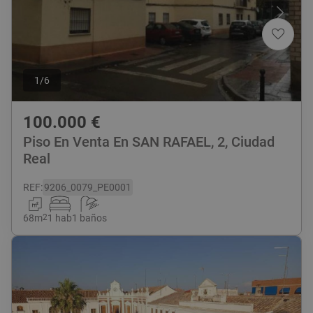
1
/
6
100.000
€
Piso En Venta En SAN RAFAEL, 2, Ciudad
Real
REF
:
9206_0079_PE0001
68
m
2
1 hab
1 baños