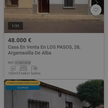
1
/
33
48.000
€
Casa En Venta En LOS PASOS, 28,
Argamasilla De Alba
REF
:
01401854
100
m
2
3 habs
1 baños
CONDICIONES ESPECIALES
OCUPADO