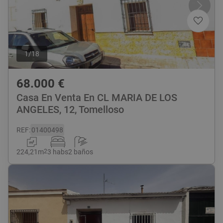
1
/
18
68.000
€
Casa En Venta En CL MARIA DE LOS
ANGELES, 12, Tomelloso
REF
:
01400498
224,21
m
2
3 habs
2 baños