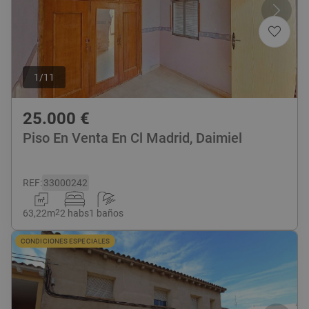
1
/
11
25.000
€
Piso En Venta En Cl Madrid, Daimiel
REF
:
33000242
63,22
m
2
2 habs
1 baños
CONDICIONES ESPECIALES