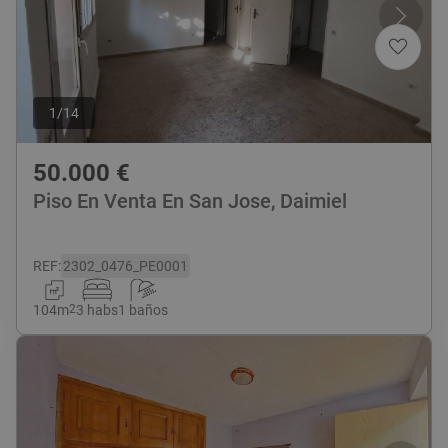
1
/
14
50.000
€
Piso En Venta En San Jose, Daimiel
REF
:
2302_0476_PE0001
104
m
2
3 habs
1 baños