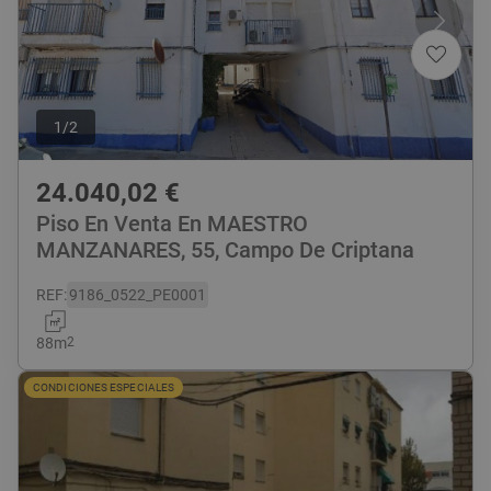
1
/
2
24.040,02
€
Piso En Venta En MAESTRO
MANZANARES, 55, Campo De Criptana
REF
:
9186_0522_PE0001
88
m
2
CONDICIONES ESPECIALES