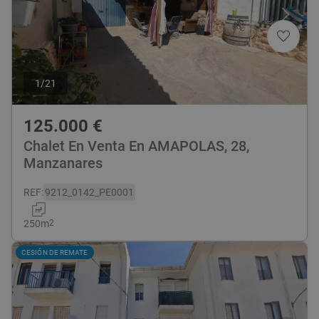
1
/
21
125.000
€
Chalet En Venta En AMAPOLAS, 28,
Manzanares
REF
:
9212_0142_PE0001
250
m
2
CESIÓN DE REMATE