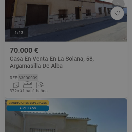
1
/
13
70.000
€
Casa En Venta En La Solana, 58,
Argamasilla De Alba
REF
:
33000009
372
m
2
1 hab
1 baños
CONDICIONES ESPECIALES
ALQUILADO