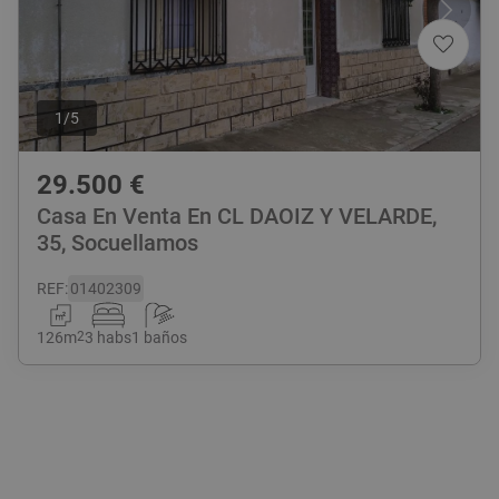
1
/
5
29.500
€
Casa En Venta En CL DAOIZ Y VELARDE,
35, Socuellamos
REF
:
01402309
126
m
2
3 habs
1 baños