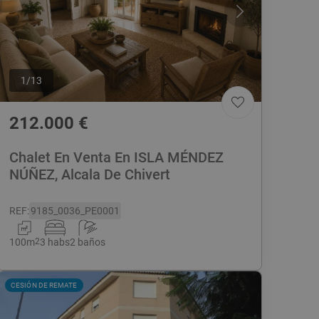
1
/
13
212.000
€
Chalet En Venta En ISLA MÉNDEZ
NÚÑEZ, Alcala De Chivert
REF
:
9185_0036_PE0001
100
m
2
3 habs
2 baños
CESIÓN DE REMATE