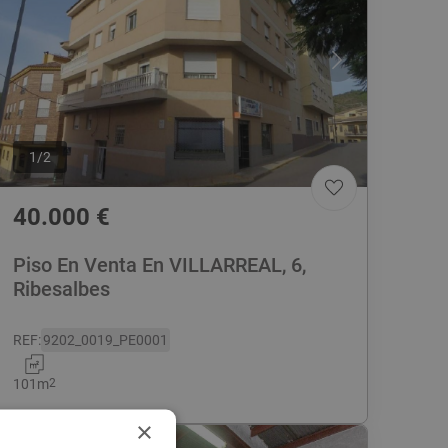
1
/
2
40.000
€
Piso En Venta En VILLARREAL, 6,
Ribesalbes
REF
:
9202_0019_PE0001
101
m
2
×