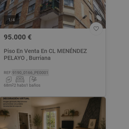
1
/
4
95.000
€
Piso En Venta En CL MENÉNDEZ
PELAYO , Burriana
REF
:
9190_0166_PE0001
68
m
2
2 habs
1 baños