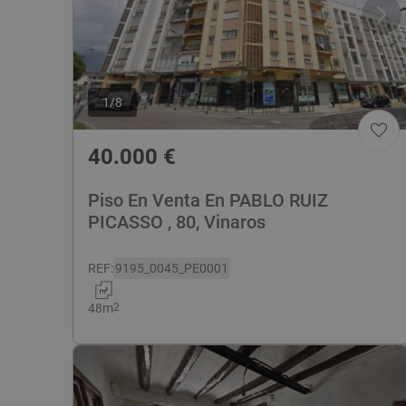
1
/
8
40.000
€
Piso En Venta En PABLO RUIZ
PICASSO , 80, Vinaros
REF
:
9195_0045_PE0001
48
m
2