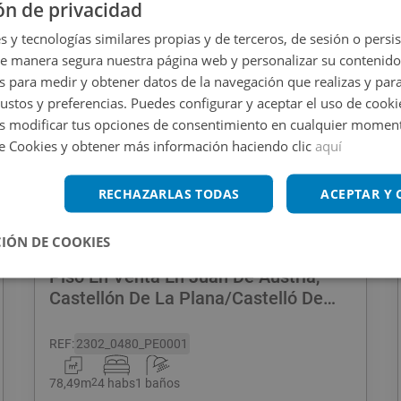
ón de privacidad
s y tecnologías similares propias y de terceros, de sesión o persis
de manera segura nuestra página web y personalizar su contenido
s para medir y obtener datos de la navegación que realizas y para
gustos y preferencias. Puedes configurar y aceptar el uso de cooki
 modificar tus opciones de consentimiento en cualquier moment
de Cookies y obtener más información haciendo clic
aquí
1
/
15
RECHAZARLAS TODAS
ACEPTAR Y
95.000
€
IÓN DE COOKIES
Piso En Venta En Juan De Austria,
Castellón De La Plana/Castelló De
La Plana
REF
:
2302_0480_PE0001
78,49
m
2
4 habs
1 baños