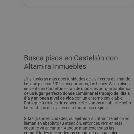
Busca pisos en Castellón con
Altamira Inmuebles
¿Y si tuvieras más oportunidades de vivir cerca del mar de
las que piensas? Te lo aseguramos, las tienes. Si los pisos
en venta en Castellón están de moda, es porque hablamos
de
un lugar perfecto donde combinar el trabajo del día a
día y un buen nivel de vida
con un entorno envidiable.
Para que termines de convencerte, vamos a hablarte sobre
las ventajas de vivir en esta fantástica región.
Si las grandes ciudades, su ajetreo y su ritmo frenético no
llaman en absoluto tu atención, entonces vivir en esta
costa te va encantar. Aunque mantiene todas las
comodidades que podemos encontrar en cualquier