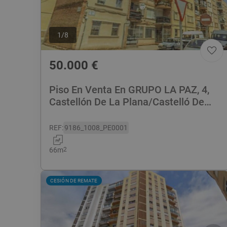
1
/
8
50.000
€
Piso En Venta En GRUPO LA PAZ, 4,
Castellón De La Plana/Castelló De
La Plana
REF
:
9186_1008_PE0001
66
m
2
CESIÓN DE REMATE