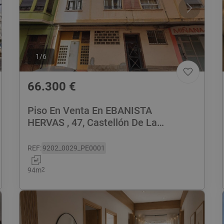
1
/
6
66.300
€
Piso En Venta En EBANISTA
HERVAS , 47, Castellón De La
Plana/Castelló De La Plana
REF
:
9202_0029_PE0001
94
m
2