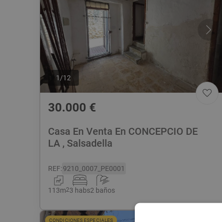
1
/
12
30.000
€
Casa En Venta En CONCEPCIO DE
LA , Salsadella
REF
:
9210_0007_PE0001
113
m
2
3 habs
2 baños
CONDICIONES ESPECIALES