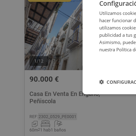
Configuraci
Utilizamos cookie
hacer funcionar 
utilizamos cookie
publicidad a tus 
Asimismo, puedes
nuestra Política 
1
/
12
90.000
€
CONFIGURAC
Casa En Venta En Engaño,
Peñiscola
REF
:
2302_0529_PE0001
60
m
2
1 hab
1 baños