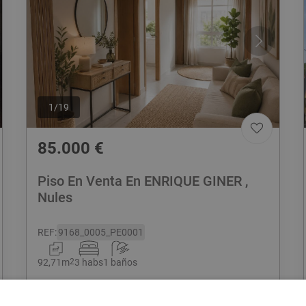
1
/
19
85.000
€
Piso En Venta En ENRIQUE GINER ,
Nules
REF
:
9168_0005_PE0001
92,71
m
2
3 habs
1 baños