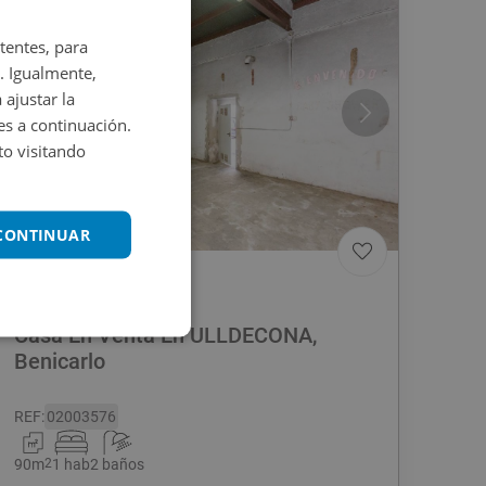
tentes, para
. Igualmente,
 ajustar la
es a continuación.
o visitando
1
/
17
 CONTINUAR
50.000
€
Casa En Venta En ULLDECONA,
Benicarlo
REF
:
02003576
90
m
2
1 hab
2 baños