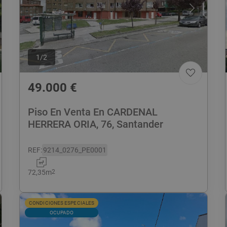
1
/
2
49.000
€
Piso En Venta En CARDENAL
HERRERA ORIA, 76, Santander
REF
:
9214_0276_PE0001
72,35
m
2
CONDICIONES ESPECIALES
OCUPADO