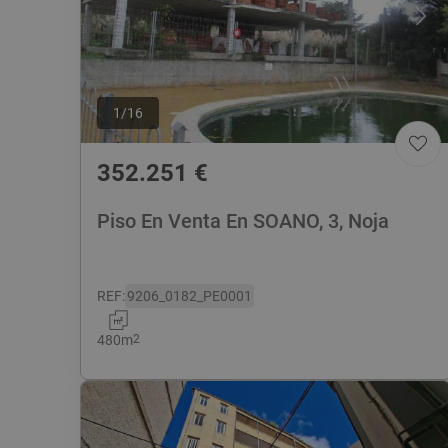
1
/
16
352.251
€
Piso En Venta En SOANO, 3, Noja
REF
:
9206_0182_PE0001
480
m
2