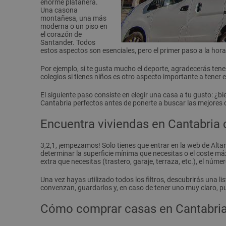
enorme platanera.
Una casona
montañesa, una más
moderna o un piso en
el corazón de
Santander. Todos
estos aspectos son esenciales, pero el primer paso a la hora
Por ejemplo, si te gusta mucho el deporte, agradecerás te
colegios si tienes niños es otro aspecto importante a tener 
El siguiente paso consiste en elegir una casa a tu gusto: ¿b
Cantabria perfectos antes de ponerte a buscar las mejores 
Encuentra viviendas en Cantabria
3,2,1, ¡empezamos! Solo tienes que entrar en la web de Altam
determinar la superficie mínima que necesitas o el coste má
extra que necesitas (trastero, garaje, terraza, etc.), el nú
Una vez hayas utilizado todos los filtros, descubrirás una l
convenzan, guardarlos y, en caso de tener uno muy claro, pu
Cómo comprar casas en Cantabri