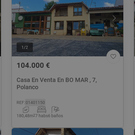
1
/
2
104.000
€
Casa En Venta En BO MAR , 7,
Polanco
REF
:
01401150
180,48
m
2
7 habs
6 baños