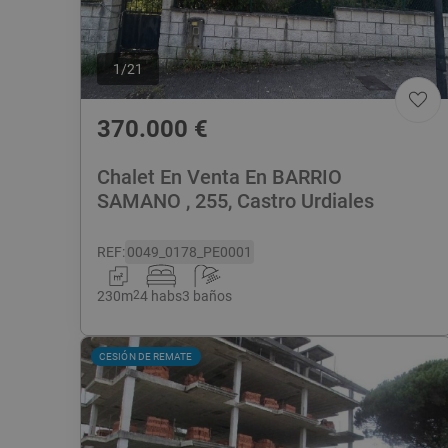
1
/
21
370.000
€
Chalet En Venta En BARRIO
SAMANO , 255, Castro Urdiales
REF
:
0049_0178_PE0001
230
m
2
4 habs
3 baños
CESIÓN DE REMATE