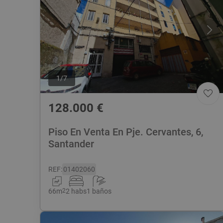
1
/
7
128.000
€
Piso En Venta En Pje. Cervantes, 6,
Santander
REF
:
01402060
66
m
2
2 habs
1 baños