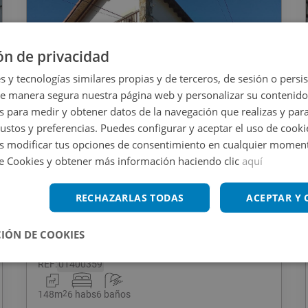
ón de privacidad
s y tecnologías similares propias y de terceros, de sesión o persis
de manera segura nuestra página web y personalizar su contenido
s para medir y obtener datos de la navegación que realizas y para
gustos y preferencias. Puedes configurar y aceptar el uso de cooki
1
/
18
 modificar tus opciones de consentimiento en cualquier moment
de Cookies y obtener más información haciendo clic
aquí
229.000
€
RECHAZARLAS TODAS
ACEPTAR Y
Casa En Venta En BO NOCINA, 50,
Guriezo
IÓN DE COOKIES
REF
:
01400359
148
m
2
6 habs
6 baños