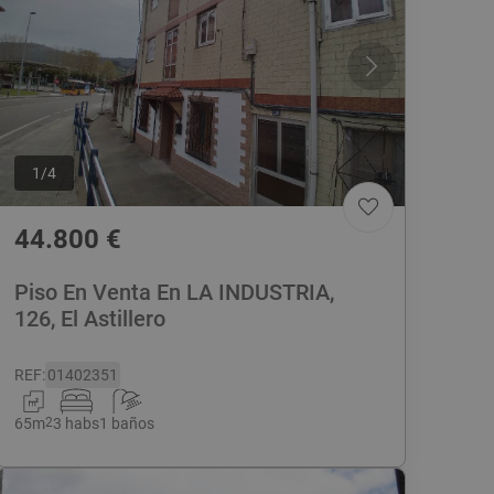
1
/
4
44.800
€
Piso En Venta En LA INDUSTRIA,
126, El Astillero
REF
:
01402351
65
m
2
3 habs
1 baños