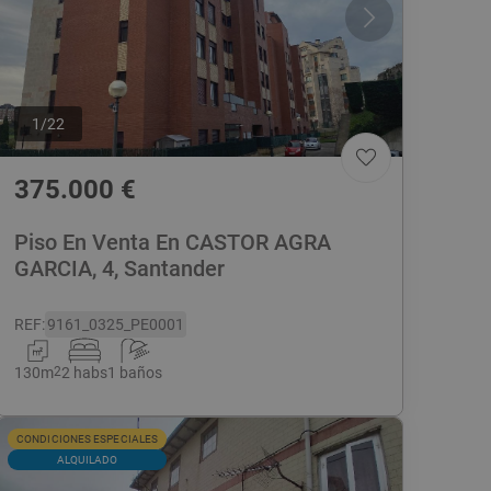
1
/
22
375.000
€
Piso En Venta En CASTOR AGRA
GARCIA, 4, Santander
REF
:
9161_0325_PE0001
130
m
2
2 habs
1 baños
CONDICIONES ESPECIALES
ALQUILADO