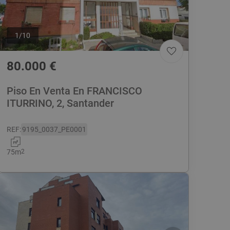
1
/
10
80.000
€
Piso En Venta En FRANCISCO
ITURRINO, 2, Santander
REF
:
9195_0037_PE0001
75
m
2