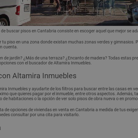
 de buscar pisos en Cantabria consiste en escoger aquel que mejor se adap
ner tu piso en una zona donde existan muchas zonas verdes y gimnasios. 
en cuenta.
ien de jardín? ¿Más de una terraza? ¿Encanto de madera? Todas estas pregu
opciones con el buscador de Altamira Inmuebles.
 con Altamira Inmuebles
ira Inmuebles y ayudarte de los filtros para buscar entre las casas en ve
ximo que quieres pagar por el inmueble, entre otros aspectos. Además, t
mero de habitaciones o la opción de ver solo pisos de obra nueva o en promo
ista de opciones de viviendas en venta en Cantabria a medida de tus exige
edes consultar por una cita para visitarlo.
a