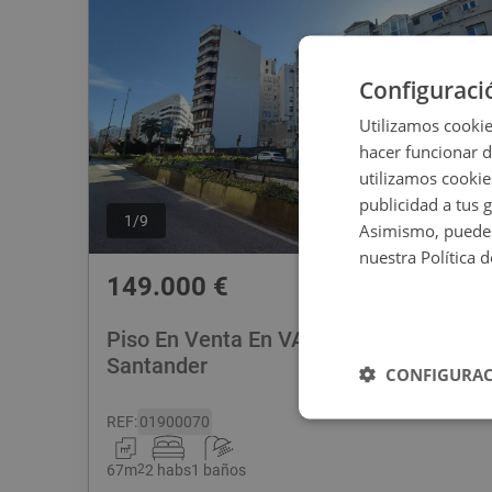
Configuraci
Utilizamos cookie
hacer funcionar 
utilizamos cookie
publicidad a tus 
1
/
9
Asimismo, puedes
nuestra Política 
149.000
€
Piso En Venta En VALDECILLA, 7,
Santander
CONFIGURAC
REF
:
01900070
67
m
2
2 habs
1 baños