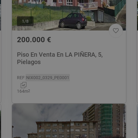
1
/
8
200.000
€
Piso En Venta En LA PIÑERA, 5,
Pielagos
REF
:
NIX002_0329_PE0001
164
m
2