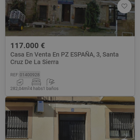
117.000
€
Casa En Venta En PZ ESPAÑA, 3, Santa
Cruz De La Sierra
REF
:
01400928
282,04
m
2
4 habs
1 baños