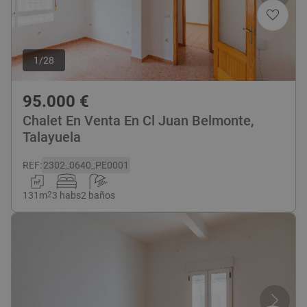
1
/
28
95.000
€
Chalet En Venta En Cl Juan Belmonte,
Talayuela
REF
:
2302_0640_PE0001
131
m
2
3 habs
2 baños