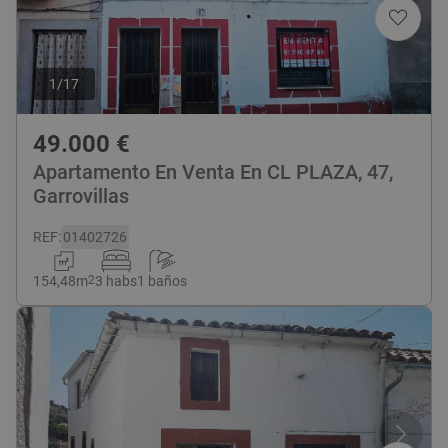
1
/
17
49.000
€
Apartamento En Venta En CL PLAZA, 47,
Garrovillas
REF
:
01402726
154,48
m
2
3 habs
1 baños