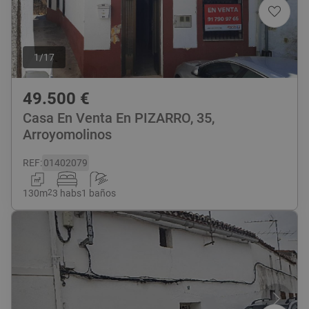
1
/
17
49.500
€
Casa En Venta En PIZARRO, 35,
Arroyomolinos
REF
:
01402079
130
m
2
3 habs
1 baños