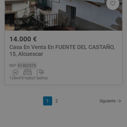
1
/
20
14.000
€
Casa En Venta En FUENTE DEL CASTAÑO,
15, Alcuescar
REF
:
01402575
126
m
2
3 habs
1 baños
1
2
Siguiente