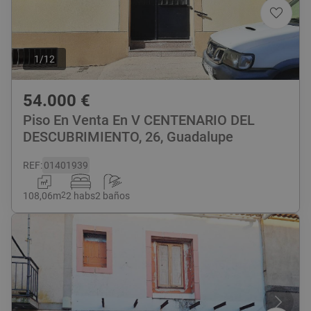
1
/
12
54.000
€
Piso En Venta En V CENTENARIO DEL
DESCUBRIMIENTO, 26, Guadalupe
REF
:
01401939
108,06
m
2
2 habs
2 baños