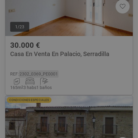
1
/
23
30.000
€
Casa En Venta En Palacio, Serradilla
REF
:
2302_0369_PE0001
165
m
2
3 habs
1 baños
CONDICIONES ESPECIALES