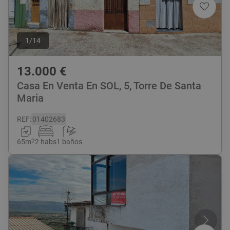
1
/
14
13.000
€
Casa En Venta En SOL, 5, Torre De Santa
Maria
REF
:
01402683
65
m
2
2 habs
1 baños