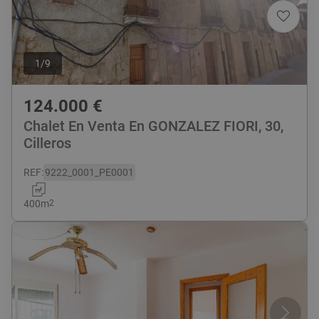
1
/
9
124.000
€
Chalet En Venta En GONZALEZ FIORI, 30,
Cilleros
REF
:
9222_0001_PE0001
400
m
2