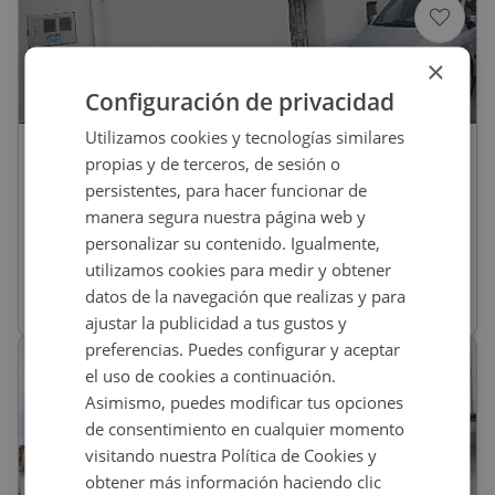
×
1
/
10
Configuración de privacidad
Utilizamos cookies y tecnologías similares
14.000
€
propias y de terceros, de sesión o
Casa En Venta En VIÑAS, 25, Torrecillas De
persistentes, para hacer funcionar de
La Tiesa
manera segura nuestra página web y
personalizar su contenido. Igualmente,
REF
:
01402685
utilizamos cookies para medir y obtener
datos de la navegación que realizas y para
80
m
2
2 habs
1 baños
ajustar la publicidad a tus gustos y
preferencias. Puedes configurar y aceptar
el uso de cookies a continuación.
Asimismo, puedes modificar tus opciones
de consentimiento en cualquier momento
visitando nuestra Política de Cookies y
obtener más información haciendo clic