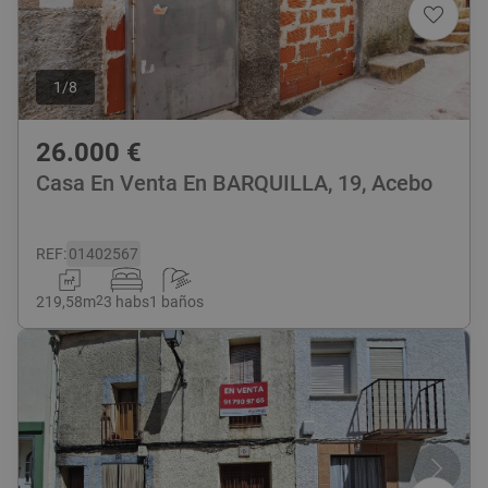
1
/
8
26.000
€
Casa En Venta En BARQUILLA, 19, Acebo
REF
:
01402567
219,58
m
2
3 habs
1 baños