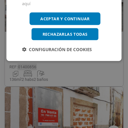
aquí
ACEPTAR Y CONTINUAR
1
/
16
RECHAZARLAS TODAS
74.500
€
Casa En Venta En JOSE MARIA PEMAN,
CONFIGURACIÓN DE COOKIES
21, Madroñera
REF
:
01400856
136
m
2
2 habs
2 baños