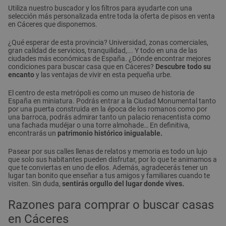
Utiliza nuestro buscador y los filtros para ayudarte con una
selección más personalizada entre toda la oferta de pisos en venta
en Cáceres que disponemos.
¿Qué esperar de esta provincia? Universidad, zonas comerciales,
gran calidad de servicios, tranquilidad,... Y todo en una de las
ciudades más económicas de España. ¿Dónde encontrar mejores
condiciones para buscar casa que en Cáceres?
Descubre todo su
encanto
y las ventajas de vivir en esta pequeña urbe.
El centro de esta metrópoli es como un museo de historia de
España en miniatura. Podrás entrar a la Ciudad Monumental tanto
por una puerta construida en la época de los romanos como por
una barroca, podrás admirar tanto un palacio renacentista como
una fachada mudéjar o una torre almohade… En definitiva,
encontrarás un
patrimonio histórico inigualable.
Pasear por sus calles llenas de relatos y memoria es todo un lujo
que solo sus habitantes pueden disfrutar, por lo que te animamos a
que te conviertas en uno de ellos. Además, agradecerás tener un
lugar tan bonito que enseñar a tus amigos y familiares cuando te
visiten. Sin duda,
sentirás orgullo del lugar donde vives.
Razones para comprar o buscar casas
en Cáceres