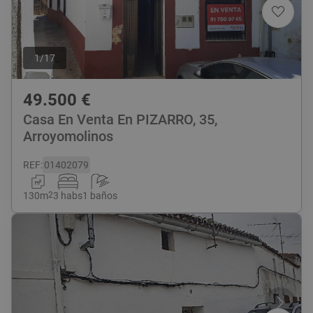
1
/
17
49.500
€
Casa En Venta En PIZARRO, 35,
Arroyomolinos
REF
:
01402079
130
m
2
3 habs
1 baños