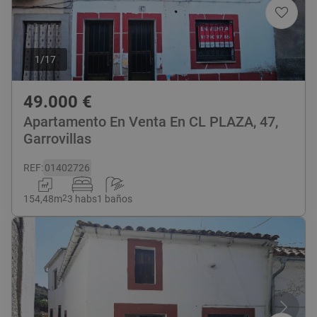
1
/
17
49.000
€
Apartamento En Venta En CL PLAZA, 47,
Garrovillas
REF
:
01402726
154,48
m
2
3 habs
1 baños