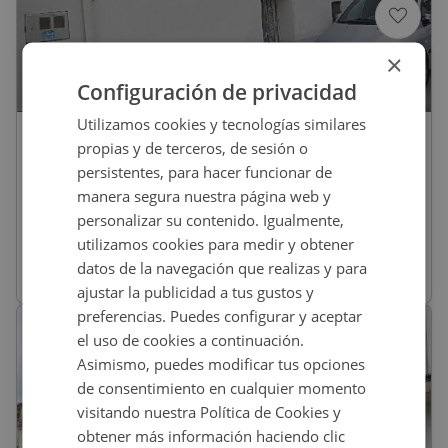
×
1
/
10
Configuración de privacidad
Utilizamos cookies y tecnologías similares
14.000
€
propias y de terceros, de sesión o
Casa En Venta En VIÑAS, 25, Torrecillas De
persistentes, para hacer funcionar de
La Tiesa
manera segura nuestra página web y
personalizar su contenido. Igualmente,
REF
:
01402685
utilizamos cookies para medir y obtener
datos de la navegación que realizas y para
80
m
2
2 habs
1 baños
ajustar la publicidad a tus gustos y
preferencias. Puedes configurar y aceptar
el uso de cookies a continuación.
Asimismo, puedes modificar tus opciones
de consentimiento en cualquier momento
visitando nuestra Política de Cookies y
obtener más información haciendo clic