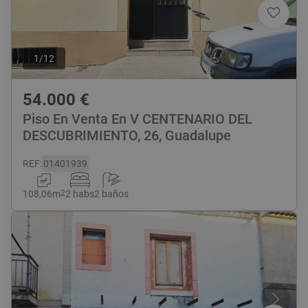
1
/
12
54.000
€
Piso En Venta En V CENTENARIO DEL
DESCUBRIMIENTO, 26, Guadalupe
REF
:
01401939
108,06
m
2
2 habs
2 baños