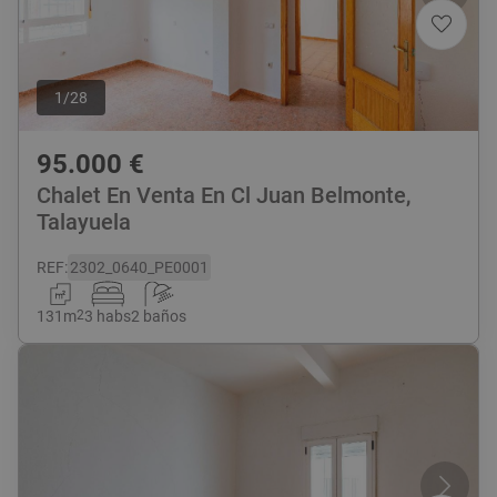
1
/
28
95.000
€
Chalet En Venta En Cl Juan Belmonte,
Talayuela
REF
:
2302_0640_PE0001
131
m
2
3 habs
2 baños