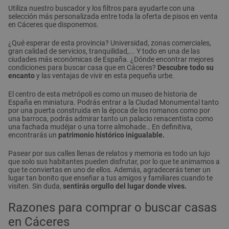
Utiliza nuestro buscador y los filtros para ayudarte con una
selección más personalizada entre toda la oferta de pisos en venta
en Cáceres que disponemos.
¿Qué esperar de esta provincia? Universidad, zonas comerciales,
gran calidad de servicios, tranquilidad,... Y todo en una de las
ciudades más económicas de España. ¿Dónde encontrar mejores
condiciones para buscar casa que en Cáceres?
Descubre todo su
encanto
y las ventajas de vivir en esta pequeña urbe.
El centro de esta metrópoli es como un museo de historia de
España en miniatura. Podrás entrar a la Ciudad Monumental tanto
por una puerta construida en la época de los romanos como por
una barroca, podrás admirar tanto un palacio renacentista como
una fachada mudéjar o una torre almohade… En definitiva,
encontrarás un
patrimonio histórico inigualable.
Pasear por sus calles llenas de relatos y memoria es todo un lujo
que solo sus habitantes pueden disfrutar, por lo que te animamos a
que te conviertas en uno de ellos. Además, agradecerás tener un
lugar tan bonito que enseñar a tus amigos y familiares cuando te
visiten. Sin duda,
sentirás orgullo del lugar donde vives.
Razones para comprar o buscar casas
en Cáceres