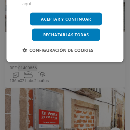
aquí
ACEPTAR Y CONTINUAR
1
/
16
RECHAZARLAS TODAS
74.500
€
Casa En Venta En JOSE MARIA PEMAN,
CONFIGURACIÓN DE COOKIES
21, Madroñera
REF
:
01400856
136
m
2
2 habs
2 baños