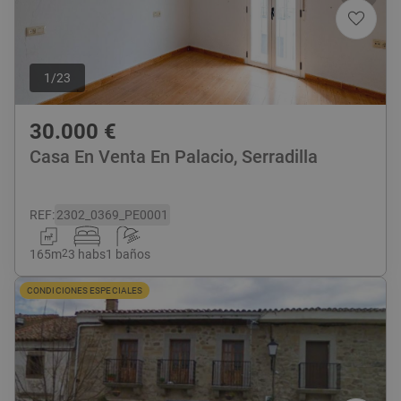
1
/
23
30.000
€
Casa En Venta En Palacio, Serradilla
REF
:
2302_0369_PE0001
165
m
2
3 habs
1 baños
CONDICIONES ESPECIALES