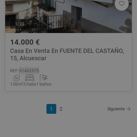
1
/
20
14.000
€
Casa En Venta En FUENTE DEL CASTAÑO,
15, Alcuescar
REF
:
01402575
126
m
2
3 habs
1 baños
1
2
Siguiente