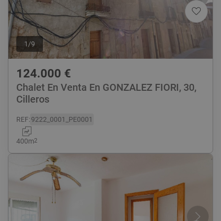
1
/
9
124.000
€
Chalet En Venta En GONZALEZ FIORI, 30,
Cilleros
REF
:
9222_0001_PE0001
400
m
2