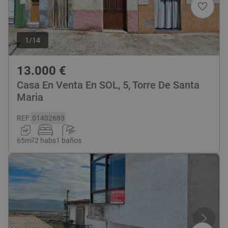
1
/
14
13.000
€
Casa En Venta En SOL, 5, Torre De Santa
Maria
REF
:
01402683
65
m
2
2 habs
1 baños