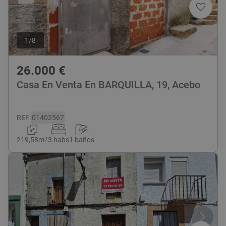
1
/
8
26.000
€
Casa En Venta En BARQUILLA, 19, Acebo
REF
:
01402567
219,58
m
2
3 habs
1 baños