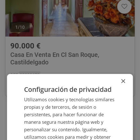
1
/
10
90.000
€
Casa En Venta En Cl San Roque,
Castildelgado
REF
:
33000673
×
Configuración de privacidad
258
m
2
6 habs
2 baños
Utilizamos cookies y tecnologías similares
propias y de terceros, de sesión o
persistentes, para hacer funcionar de
manera segura nuestra página web y
personalizar su contenido. Igualmente,
utilizamos cookies para medir y obtener