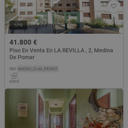
1
/
10
41.800
€
Piso En Venta En LA REVILLA , 2, Medina
De Pomar
REF
:
NIX002_0146_PE0001
63
m
2