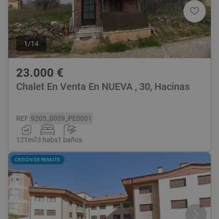
1
/
14
23.000
€
Chalet En Venta En NUEVA , 30, Hacinas
REF
:
9205_0039_PE0001
121
m
2
3 habs
1 baños
CESIÓN DE REMATE