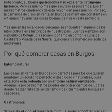
bote pronto, su
buena gastronomía y su excelente patrimonio
histórico
. Pero es mucho más que eso, te lo aseguramos. Los 14
mil kilómetros cuadrados de esta región dan para mucho. Por eso,
la demanda de pisos en venta en Burgos se mantiene constante en
el tiempo: hay muchas cosas buenas de vivir en esta provincia.
Y es que en las localidades cercanas se encuentran algunos de los
hitos culturales e históricos de nuestro país. Buenos ejemplos son
el pueblo de
Covarrubias
(conocido también como “la cuna de
Castilla”) o
Pineda de la Sierra
(que conserva numerosos edificios
medievales).
Por qué comprar casas en Burgos
Entorno natural
Las casas en venta en Burgos son perfectas para los que quieren
mantener un equilibrio perfecto entre ciudad y naturaleza, pues
esta zona
está rodeada por un entorno natural envidiable.
Además, a pocos kilómetros puedes encontrar cientos de lugares
donde realizar rutas de senderismo y de ciclismo entre bosques y
cascadas.
Gastronomía
Si te gusta
el vino, el queso y la morcilla,
poder encontrar pisos en