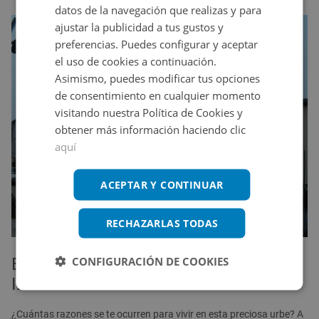
datos de la navegación que realizas y para
ajustar la publicidad a tus gustos y
preferencias. Puedes configurar y aceptar
el uso de cookies a continuación.
Asimismo, puedes modificar tus opciones
de consentimiento en cualquier momento
visitando nuestra Política de Cookies y
obtener más información haciendo clic
aquí
ACEPTAR Y CONTINUAR
RECHAZARLAS TODAS
CONFIGURACIÓN DE COOKIES
Busca pisos en Burgos con Altamira
Inmuebles
¿Cuántas razones se te ocurren para vivir en esta preciosa urbe? A