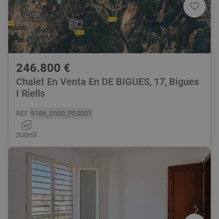
246.800
€
Chalet En Venta En DE BIGUES, 17, Bigues
I Riells
REF
:
9186_0500_PE0001
200
m
2