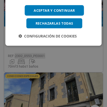
ACEPTAR Y CONTINUAR
1
/
10
RECHAZARLAS TODAS
140.000
€
CONFIGURACIÓN DE COOKIES
Piso En Venta En Cl Girona, 187, Granollers
REF
:
2302_0553_PE0001
70
m
2
3 habs
1 baños
CONDICIONES ESPECIALES