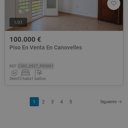
1
/
21
100.000
€
Piso En Venta En Canovelles
REF
:
2302_0527_PE0001
56
m
2
2 habs
1 baños
1
2
3
4
5
Siguiente