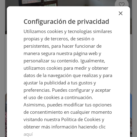
×
Configuración de privacidad
1
/
15
Utilizamos cookies y tecnologías similares
propias y de terceros, de sesión o
95.000
€
persistentes, para hacer funcionar de
Piso En Venta En Igualada
manera segura nuestra página web y
personalizar su contenido. Igualmente,
utilizamos cookies para medir y obtener
REF
:
9186_0485_PE0001
datos de la navegación que realizas y para
ajustar la publicidad a tus gustos y
80
m
2
3 habs
1 baños
preferencias. Puedes configurar y aceptar
el uso de cookies a continuación.
CONDICIONES ESPECIALES
Asimismo, puedes modificar tus opciones
de consentimiento en cualquier momento
visitando nuestra Política de Cookies y
obtener más información haciendo clic
aquí