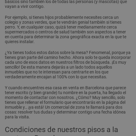
básicos sino también los de todas las personas (y mascotas) que
vayan a vivir contigo.
Por ejemplo, si tienes hijos probablemente necesites cerca un
colegio y zonas verdes, que te vendrán genial también si tienes
perro. Y, en cualquier caso, quizá tener medianamente cerca
supermercados o centros de salud también son aspectos a tener
en cuenta para determinar la zona geográfica exacta en la que te
quieres instalar.
¿Ya tienes todos estos datos sobre la mesa? Fenomenal, porque ya
tienes gran parte del camino hecho. Ahora solo te queda incorporar
cada uno de esos datos en nuestros filtros de búsqueda. ¡Es muy
sencillo! De esta manera dejarás a un lado todos aquellos
inmuebles que no te interesan para centrarte en los que
verdaderamente encajan al 100% con lo que necesitas.
Y cuando encuentres esa casa en venta en Barcelona que parece
tener escrito (y bien grande) tu nombre en la puerta, ha llegado el
momento de contactar con nosotros. ¿Cómo? Muy sencillo, solo
tienes que rellenar el formulario que encontrarás en la página del
inmueble y… ¡ya está! Un comercial de zona te llamará para dos
cosas: resolver tus dudas y determinar contigo una fecha idónea
para la visita.
Condiciones de nuestros pisos a la