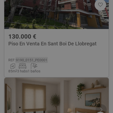
130.000
€
Piso En Venta En Sant Boi De Llobregat
REF
:
9190_0151_PE0001
85
m
2
3 habs
1 baños