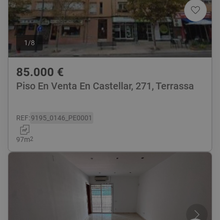
1
/
8
85.000
€
Piso En Venta En Castellar, 271, Terrassa
REF
:
9195_0146_PE0001
97
m
2