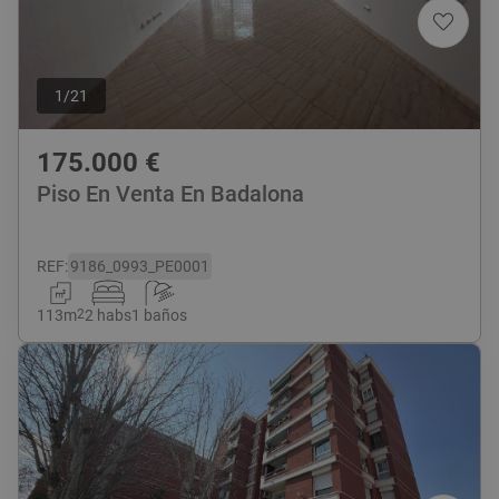
1
/
21
175.000
€
Piso En Venta En Badalona
REF
:
9186_0993_PE0001
113
m
2
2 habs
1 baños