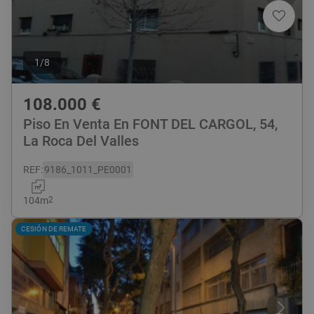
1
/
8
108.000
€
Piso En Venta En FONT DEL CARGOL, 54,
La Roca Del Valles
REF
:
9186_1011_PE0001
104
m
2
CESIÓN DE REMATE