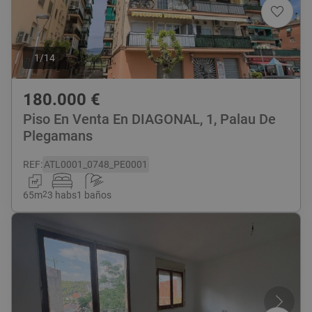
1
/
14
180.000
€
Piso En Venta En DIAGONAL, 1, Palau De
Plegamans
REF
:
ATL0001_0748_PE0001
65
m
2
3 habs
1 baños