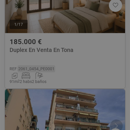
1
/
17
185.000
€
Duplex En Venta En Tona
REF
:
2061_0454_PE0001
91
m
2
2 habs
2 baños