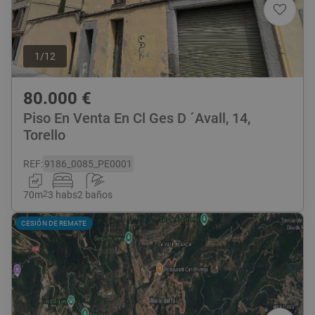
1
/
12
80.000
€
Piso En Venta En Cl Ges D ´Avall, 14,
Torello
REF
:
9186_0085_PE0001
70
m
2
3 habs
2 baños
CESIÓN DE REMATE