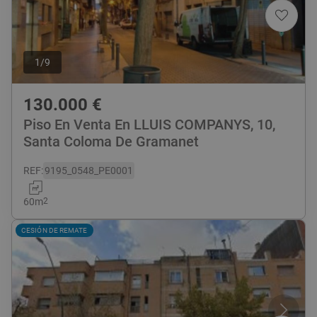
1
/
9
130.000
€
Piso En Venta En LLUIS COMPANYS, 10,
Santa Coloma De Gramanet
REF
:
9195_0548_PE0001
60
m
2
CESIÓN DE REMATE