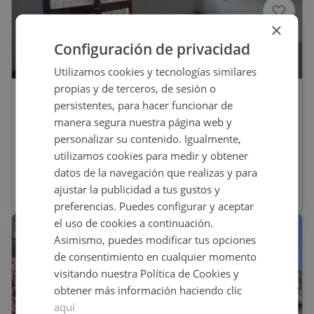
×
Configuración de privacidad
1
/
15
Utilizamos cookies y tecnologías similares
propias y de terceros, de sesión o
95.000
€
persistentes, para hacer funcionar de
Piso En Venta En Igualada
manera segura nuestra página web y
personalizar su contenido. Igualmente,
utilizamos cookies para medir y obtener
REF
:
9186_0485_PE0001
datos de la navegación que realizas y para
ajustar la publicidad a tus gustos y
80
m
2
3 habs
1 baños
preferencias. Puedes configurar y aceptar
el uso de cookies a continuación.
CONDICIONES ESPECIALES
Asimismo, puedes modificar tus opciones
de consentimiento en cualquier momento
visitando nuestra Política de Cookies y
obtener más información haciendo clic
aquí