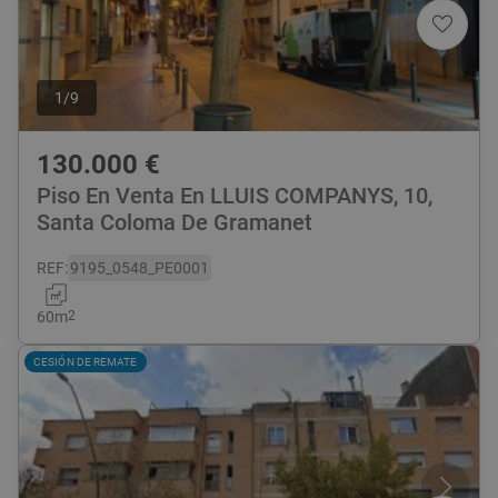
1
/
9
130.000
€
Piso En Venta En LLUIS COMPANYS, 10,
Santa Coloma De Gramanet
REF
:
9195_0548_PE0001
60
m
2
CESIÓN DE REMATE