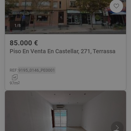
1
/
8
85.000
€
Piso En Venta En Castellar, 271, Terrassa
REF
:
9195_0146_PE0001
97
m
2