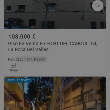
1
/
8
108.000
€
Piso En Venta En FONT DEL CARGOL, 54,
La Roca Del Valles
REF
:
9186_1011_PE0001
104
m
2
CESIÓN DE REMATE