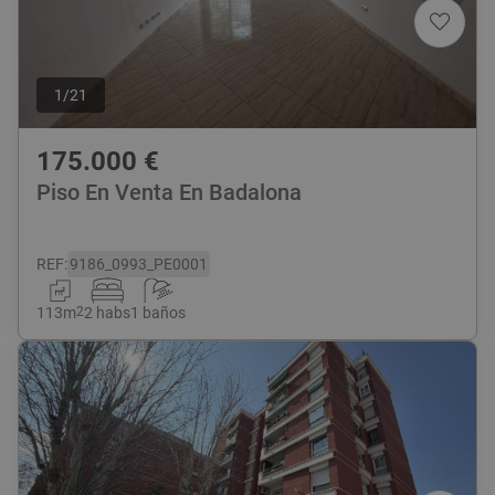
1
/
21
175.000
€
Piso En Venta En Badalona
REF
:
9186_0993_PE0001
113
m
2
2 habs
1 baños