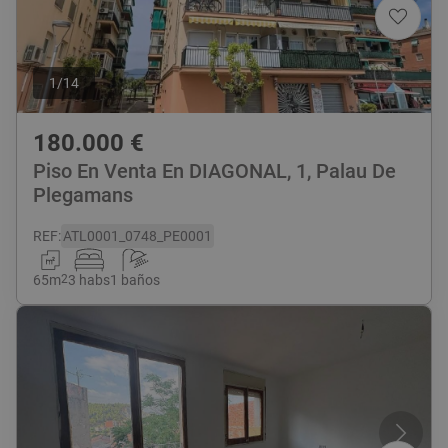
1
/
14
180.000
€
Piso En Venta En DIAGONAL, 1, Palau De
Plegamans
REF
:
ATL0001_0748_PE0001
65
m
2
3 habs
1 baños