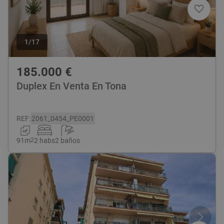
1
/
17
185.000
€
Duplex En Venta En Tona
REF
:
2061_0454_PE0001
91
m
2
2 habs
2 baños