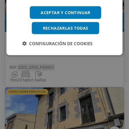
ACEPTAR Y CONTINUAR
1
/
10
RECHAZARLAS TODAS
140.000
€
CONFIGURACIÓN DE COOKIES
Piso En Venta En Cl Girona, 187, Granollers
REF
:
2302_0553_PE0001
70
m
2
3 habs
1 baños
CONDICIONES ESPECIALES