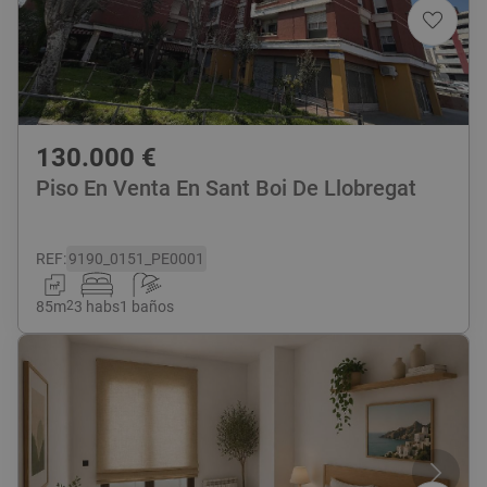
130.000
€
Piso En Venta En Sant Boi De Llobregat
REF
:
9190_0151_PE0001
85
m
2
3 habs
1 baños