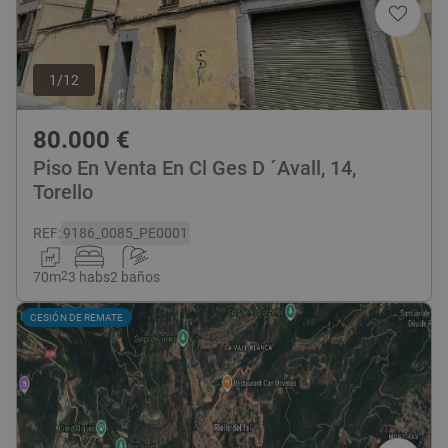
1
/
12
80.000
€
Piso En Venta En Cl Ges D ´Avall, 14,
Torello
REF
:
9186_0085_PE0001
70
m
2
3 habs
2 baños
CESIÓN DE REMATE