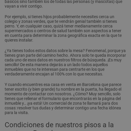
básicos sino también los de todas las personas (y mascotas) que
vayan a vivir contigo.
Por ejemplo, si tienes hijos probablemente necesites cerca un
colegio y zonas verdes, que te vendrán genial también si tienes
perro. Y, en cualquier caso, quizá tener medianamente cerca
supermercados o centros de salud también son aspectos a tener
en cuenta para determinar la zona geográfica exacta en la que te
quieres instalar.
¿Ya tienes todos estos datos sobre la mesa? Fenomenal, porque ya
tienes gran parte del camino hecho. Ahora solo te queda incorporar
cada uno de esos datos en nuestros filtros de búsqueda. ¡Es muy
sencillo! De esta manera dejarás a un lado todos aquellos
inmuebles que no te interesan para centrarte en los que
verdaderamente encajan al 100% con lo que necesitas.
Y cuando encuentres esa casa en venta en Barcelona que parece
tener escrito (y bien grande) tu nombre en la puerta, ha llegado el
momento de contactar con nosotros. ¿Cómo? Muy sencillo, solo
tienes que rellenar el formulario que encontrarás en la página del
inmueble y… ¡ya está! Un comercial de zona te llamará para dos
cosas: resolver tus dudas y determinar contigo una fecha idónea
para la visita.
Condiciones de nuestros pisos a la