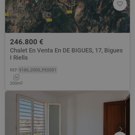
246.800
€
Chalet En Venta En DE BIGUES, 17, Bigues
I Riells
REF
:
9186_0500_PE0001
200
m
2