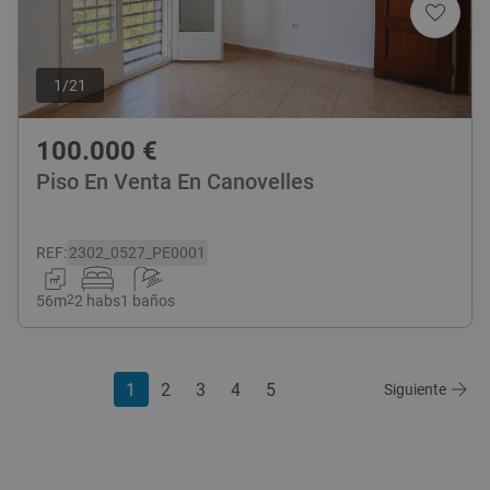
1
/
21
100.000
€
Piso En Venta En Canovelles
REF
:
2302_0527_PE0001
56
m
2
2 habs
1 baños
1
2
3
4
5
Siguiente