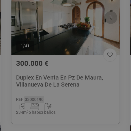
1
/
41
300.000
€
Duplex En Venta En Pz De Maura,
Villanueva De La Serena
REF
:
33000190
234
m
2
5 habs
3 baños