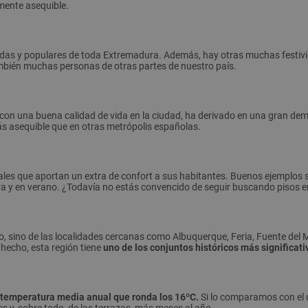
lmente asequible.
idas y populares de toda Extremadura. Además, hay otras muchas festivi
también muchas personas de otras partes de nuestro país.
con una buena calidad de vida en la ciudad, ha derivado en una gran dem
ás asequible que en otras metrópolis españolas.
es que aportan un extra de confort a sus habitantes. Buenos ejemplos so
a y en verano. ¿Todavía no estás convencido de seguir buscando pisos 
ano, sino de las localidades cercanas como Albuquerque, Feria, Fuente del 
 hecho, esta región tiene
uno de los conjuntos históricos más significat
temperatura media anual que ronda los 16ºC.
Si lo comparamos con el 