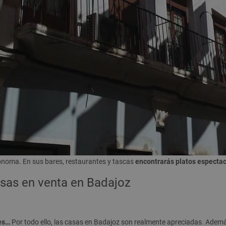
ónoma. En sus bares, restaurantes y tascas
encontrarás platos espectac
sas en venta en Badajoz
des…
Por todo ello, las casas en Badajoz son realmente apreciadas. Además 