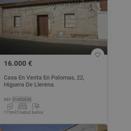
16.000
€
Casa En Venta En Palomas, 22,
Higuera De Llerena
REF
:
01402636
173
m
2
3 habs
2 baños