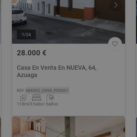
1
/
24
28.000
€
Casa En Venta En NUEVA, 64,
Azuaga
REF
:
NIX002_0099_PE0001
118
m
2
3 habs
1 baños