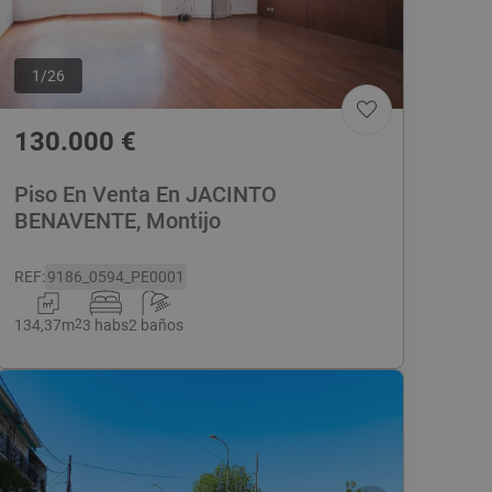
1
/
26
130.000
€
Piso En Venta En JACINTO
BENAVENTE, Montijo
REF
:
9186_0594_PE0001
134,37
m
2
3 habs
2 baños