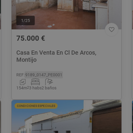
1
/
25
75.000
€
Casa En Venta En Cl De Arcos,
Montijo
REF
:
9189_0147_PE0001
154
m
2
3 habs
2 baños
CONDICIONES ESPECIALES