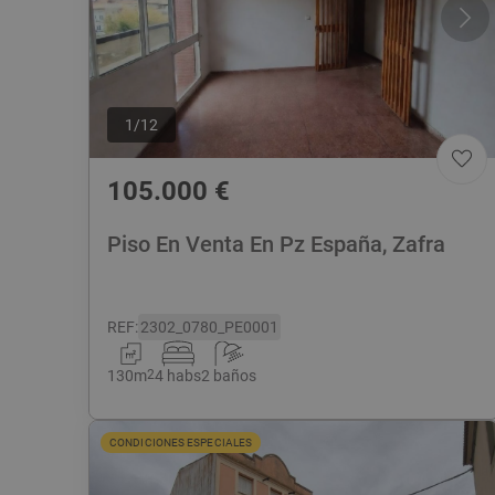
1
/
12
105.000
€
Piso En Venta En Pz España, Zafra
REF
:
2302_0780_PE0001
130
m
2
4 habs
2 baños
CONDICIONES ESPECIALES