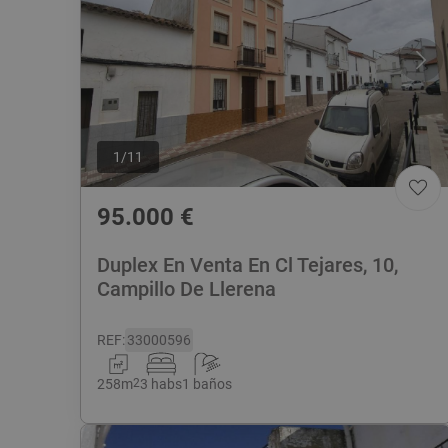
1
/
11
95.000
€
Duplex En Venta En Cl Tejares, 10,
Campillo De Llerena
REF
:
33000596
258
m
2
3 habs
1 baños