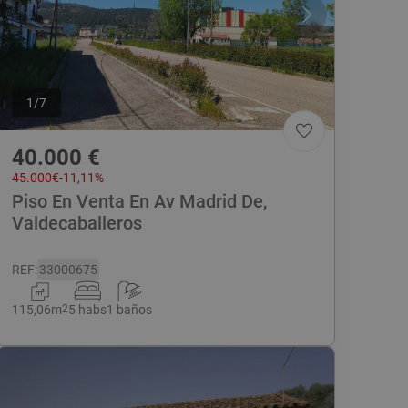
1
/
7
40.000
€
45.000
€
-
11,11
%
Piso En Venta En Av Madrid De,
Valdecaballeros
REF
:
33000675
115,06
m
2
5 habs
1 baños