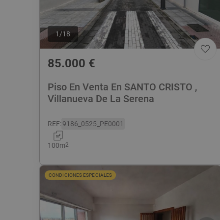
1
/
18
85.000
€
Piso En Venta En SANTO CRISTO ,
Villanueva De La Serena
REF
:
9186_0525_PE0001
100
m
2
CONDICIONES ESPECIALES