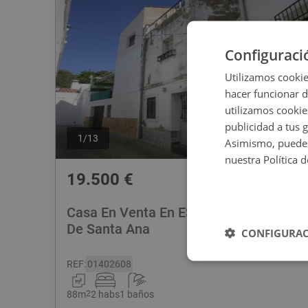
Configuraci
Utilizamos cookie
hacer funcionar 
utilizamos cookie
publicidad a tus 
1
/
13
Asimismo, puedes
nuestra Política 
19.500
€
Casa En Venta En ESPAÑA, 2, Valle
De Santa Ana
CONFIGURAC
REF
:
01402608
88
m
2
2 habs
1 baños