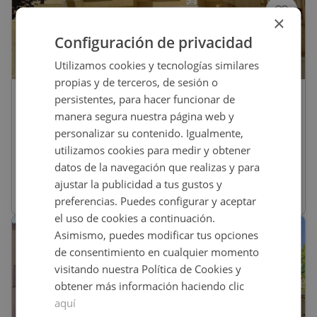
×
Configuración de privacidad
1
/
5
Utilizamos cookies y tecnologías similares
propias y de terceros, de sesión o
77.600,46
€
persistentes, para hacer funcionar de
manera segura nuestra página web y
Piso En Venta En DE LA PLATA, 28,
personalizar su contenido. Igualmente,
Almeria
utilizamos cookies para medir y obtener
datos de la navegación que realizas y para
REF
:
9198_0055_PE0001
ajustar la publicidad a tus gustos y
71
m
2
preferencias. Puedes configurar y aceptar
el uso de cookies a continuación.
CESIÓN DE REMATE
Asimismo, puedes modificar tus opciones
de consentimiento en cualquier momento
visitando nuestra Política de Cookies y
obtener más información haciendo clic
aquí