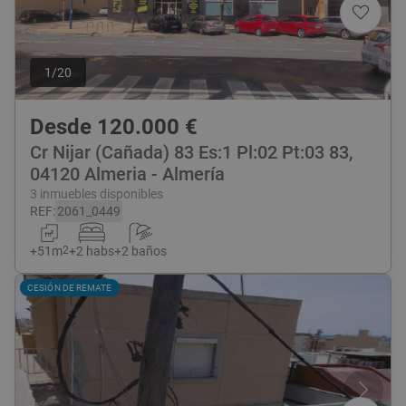
1
/
20
Desde
120.000
€
Cr Nijar (cañada) 83 Es:1 Pl:02 Pt:03 83,
04120 Almeria - Almería
3 inmuebles disponibles
REF
:
2061_0449
+
51
m
2
+
2 habs
+
2 baños
CESIÓN DE REMATE