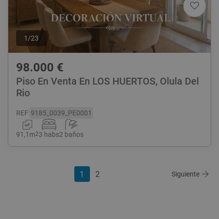
1
/
23
98.000
€
Piso En Venta En LOS HUERTOS, Olula Del
Rio
REF
:
9185_0039_PE0001
91,1
m
2
3 habs
2 baños
1
2
Siguiente