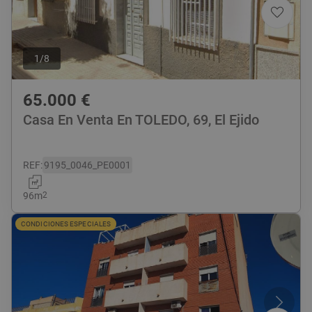
1
/
8
65.000
€
Casa En Venta En TOLEDO, 69, El Ejido
REF
:
9195_0046_PE0001
96
m
2
CONDICIONES ESPECIALES