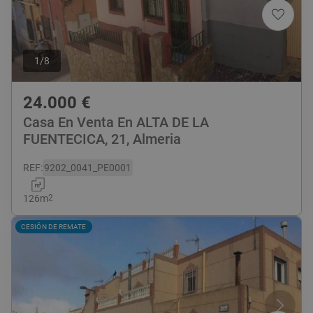
1
/
8
24.000
€
Casa En Venta En ALTA DE LA
FUENTECICA, 21, Almeria
REF
:
9202_0041_PE0001
126
m
2
CESIÓN DE REMATE