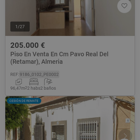
1
/
27
205.000
€
Piso En Venta En Cm Pavo Real Del
(Retamar), Almeria
REF
:
9186_0102_PE0002
96,47
m
2
2 habs
2 baños
CESIÓN DE REMATE