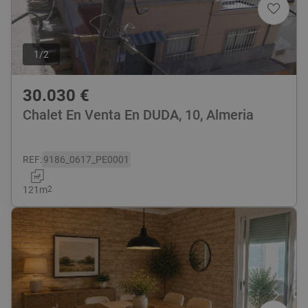
1
/
2
30.030
€
Chalet En Venta En DUDA, 10, Almeria
REF
:
9186_0617_PE0001
121
m
2