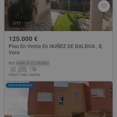
1
/
17
125.000
€
Piso En Venta En NUÑEZ DE BALBOA , 8,
Vera
REF
:
0049_0173_PE0001
53
m
2
1 hab
1 baños
CESIÓN DE REMATE