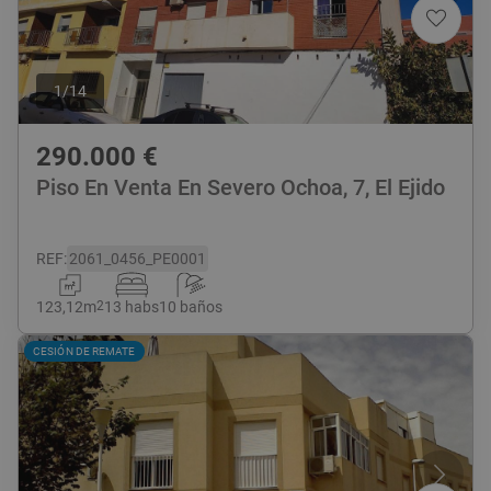
1
/
14
290.000
€
Piso En Venta En Severo Ochoa, 7, El Ejido
REF
:
2061_0456_PE0001
123,12
m
2
13 habs
10 baños
CESIÓN DE REMATE