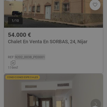
1
/
10
54.000
€
Chalet En Venta En SORBAS, 24, Nijar
REF
:
9202_0038_PE0001
119
m
2
CONDICIONES ESPECIALES