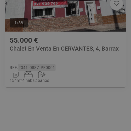
1
/
38
55.000
€
Chalet En Venta En CERVANTES, 4, Barrax
REF
:
2041_0887_PE0001
154
m
2
4 habs
2 baños