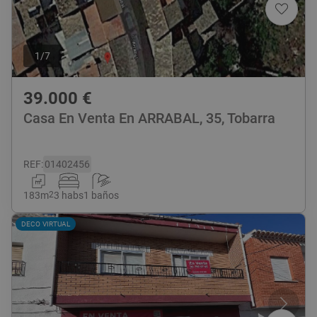
1
/
7
39.000
€
Casa En Venta En ARRABAL, 35, Tobarra
REF
:
01402456
183
m
2
3 habs
1 baños
DECO VIRTUAL