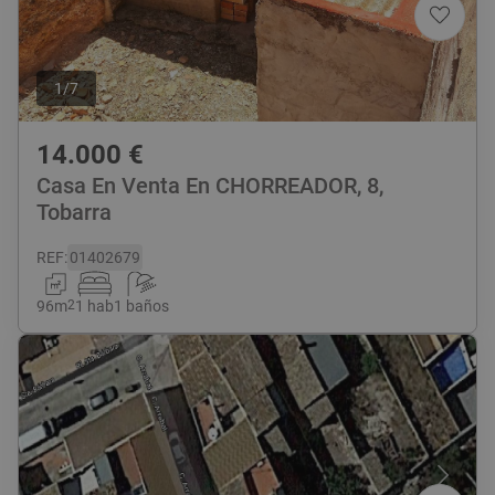
1
/
7
14.000
€
Casa En Venta En CHORREADOR, 8,
Tobarra
REF
:
01402679
96
m
2
1 hab
1 baños