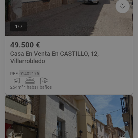
1
/
9
49.500
€
Casa En Venta En CASTILLO, 12,
Villarrobledo
REF
:
01402175
254
m
2
4 habs
1 baños