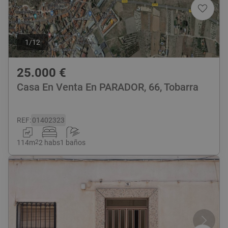
1
/
12
25.000
€
Casa En Venta En PARADOR, 66, Tobarra
REF
:
01402323
114
m
2
2 habs
1 baños