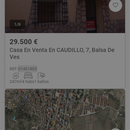
1
/
8
29.500
€
Casa En Venta En CAUDILLO, 7, Balsa De
Ves
REF
:
01401803
247
m
2
4 habs
1 baños