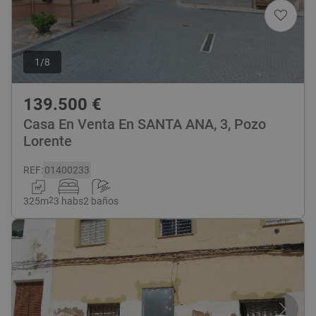
1
/
8
139.500
€
Casa En Venta En SANTA ANA, 3, Pozo
Lorente
REF
:
01400233
325
m
2
3 habs
2 baños