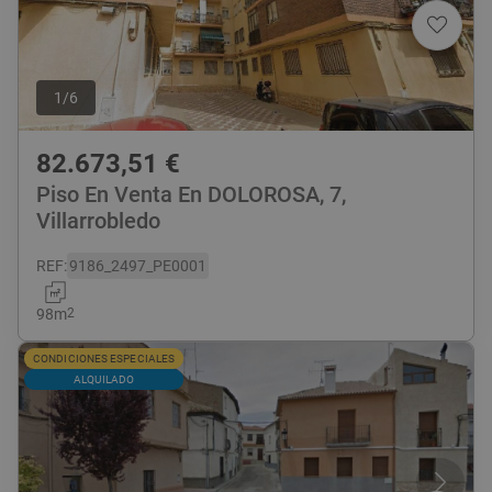
1
/
6
82.673,51
€
Piso En Venta En DOLOROSA, 7,
Villarrobledo
REF
:
9186_2497_PE0001
98
m
2
CONDICIONES ESPECIALES
ALQUILADO