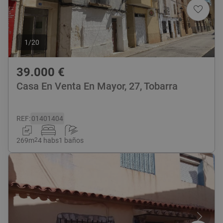
1
/
20
39.000
€
Casa En Venta En Mayor, 27, Tobarra
REF
:
01401404
269
m
2
4 habs
1 baños