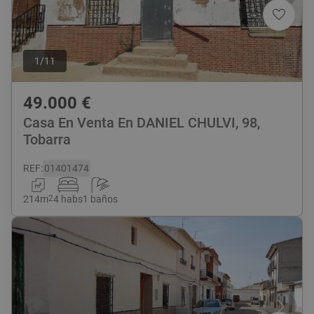
1
/
11
49.000
€
Casa En Venta En DANIEL CHULVI, 98,
Tobarra
REF
:
01401474
214
m
2
4 habs
1 baños