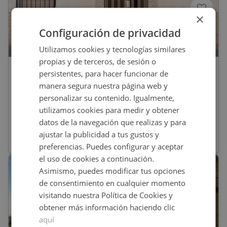
×
Configuración de privacidad
1
/
20
Utilizamos cookies y tecnologías similares
propias y de terceros, de sesión o
80.000
€
persistentes, para hacer funcionar de
Casa En Venta En ALFARERIAS ALTA, 16,
manera segura nuestra página web y
Villarrobledo
personalizar su contenido. Igualmente,
utilizamos cookies para medir y obtener
REF
:
01400329
datos de la navegación que realizas y para
ajustar la publicidad a tus gustos y
291
m
2
6 habs
1 baños
preferencias. Puedes configurar y aceptar
el uso de cookies a continuación.
Asimismo, puedes modificar tus opciones
de consentimiento en cualquier momento
visitando nuestra Política de Cookies y
obtener más información haciendo clic
aquí